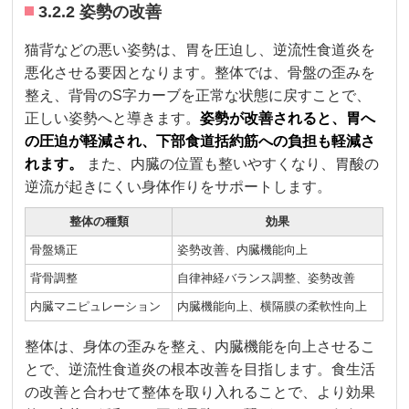
3.2.2 姿勢の改善
猫背などの悪い姿勢は、胃を圧迫し、逆流性食道炎を
悪化させる要因となります。整体では、骨盤の歪みを
整え、背骨のS字カーブを正常な状態に戻すことで、
正しい姿勢へと導きます。
姿勢が改善されると、胃へ
の圧迫が軽減され、下部食道括約筋への負担も軽減さ
れます。
また、内臓の位置も整いやすくなり、胃酸の
逆流が起きにくい身体作りをサポートします。
整体の種類
効果
骨盤矯正
姿勢改善、内臓機能向上
背骨調整
自律神経バランス調整、姿勢改善
内臓マニピュレーション
内臓機能向上、横隔膜の柔軟性向上
整体は、身体の歪みを整え、内臓機能を向上させるこ
とで、逆流性食道炎の根本改善を目指します。食生活
の改善と合わせて整体を取り入れることで、より効果