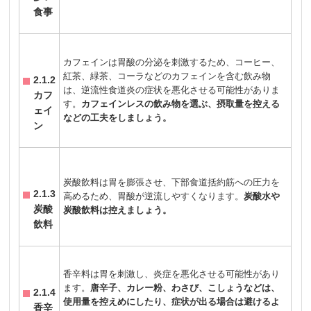
食事
カフェインは胃酸の分泌を刺激するため、コーヒー、
紅茶、緑茶、コーラなどのカフェインを含む飲み物
2.1.2
は、逆流性食道炎の症状を悪化させる可能性がありま
カフ
す。
カフェインレスの飲み物を選ぶ、摂取量を控える
ェイ
などの工夫をしましょう。
ン
炭酸飲料は胃を膨張させ、下部食道括約筋への圧力を
2.1.3
高めるため、胃酸が逆流しやすくなります。
炭酸水や
炭酸
炭酸飲料は控えましょう。
飲料
香辛料は胃を刺激し、炎症を悪化させる可能性があり
ます。
唐辛子、カレー粉、わさび、こしょうなどは、
2.1.4
使用量を控えめにしたり、症状が出る場合は避けるよ
香辛