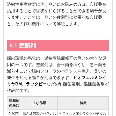
過敏性腸症候群に伴う臭いにお悩みの方は、市販薬を
活用することで症状を和らげることができる場合があ
ります。ここでは、臭いの種類別に効果的な市販薬
と、その作用機序について解説します。
6.1 整腸剤
腸内環境の悪化は、過敏性腸症候群の臭いの大きな原
因の一つです。整腸剤は、善玉菌を増やし、悪玉菌を
減らすことで腸内フローラのバランスを整え、臭いの
発生を抑える効果が期待できます。
ビオフェルミン
や
ミヤBM
、
ラックビー
などの乳酸菌製剤、酪酸菌製剤が
代表的です。
整腸剤
主な作用
特徴
の種類
乳酸菌
腸内細菌叢のバランス
ビフィズス菌やラクトバチルス