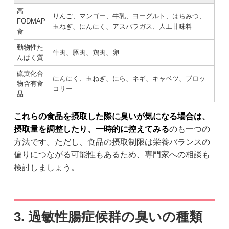
高
りんご、マンゴー、牛乳、ヨーグルト、はちみつ、
FODMAP
玉ねぎ、にんにく、アスパラガス、人工甘味料
食
動物性た
牛肉、豚肉、鶏肉、卵
んぱく質
硫黄化合
にんにく、玉ねぎ、にら、ネギ、キャベツ、ブロッ
物含有食
コリー
品
これらの食品を摂取した際に臭いが気になる場合は、
摂取量を調整したり、一時的に控えてみる
のも一つの
方法です。ただし、食品の摂取制限は栄養バランスの
偏りにつながる可能性もあるため、専門家への相談も
検討しましょう。
3. 過敏性腸症候群の臭いの種類