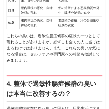
の臭い
生、食物の異常発酵
で悪化
腸内環境の悪化、自律
便の滞留による悪臭物質の発
口臭
神経の乱れ
生、唾液分泌量の減少
腸内環境の悪化、自律
老廃物の蓄積、汗の分泌量や
体臭
神経の乱れ
組成の変化
これらの臭いは、過敏性腸症候群の症状の一つとして
現れることがありますが、必ずしも全ての人に当ては
まるわけではありません。また、これらの臭いが気に
なる場合は、セルフケアや専門家への相談も検討して
みましょう。
4. 整体で過敏性腸症候群の臭い
は本当に改善するの？
過敏性腸症候群に伴う臭いの悩みは、日常生活に大き