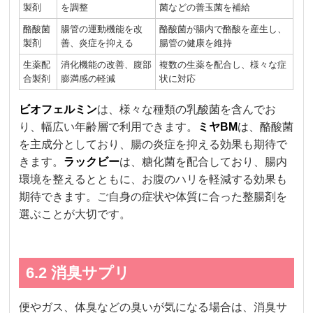
製剤
を調整
菌などの善玉菌を補給
酪酸菌
腸管の運動機能を改
酪酸菌が腸内で酪酸を産生し、
製剤
善、炎症を抑える
腸管の健康を維持
生薬配
消化機能の改善、腹部
複数の生薬を配合し、様々な症
合製剤
膨満感の軽減
状に対応
ビオフェルミン
は、様々な種類の乳酸菌を含んでお
り、幅広い年齢層で利用できます。
ミヤBM
は、酪酸菌
を主成分としており、腸の炎症を抑える効果も期待で
きます。
ラックビー
は、糖化菌を配合しており、腸内
環境を整えるとともに、お腹のハリを軽減する効果も
期待できます。ご自身の症状や体質に合った整腸剤を
選ぶことが大切です。
6.2 消臭サプリ
便やガス、体臭などの臭いが気になる場合は、消臭サ