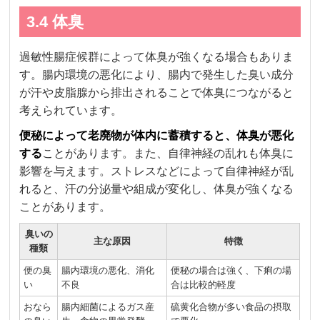
3.4 体臭
過敏性腸症候群によって体臭が強くなる場合もありま
す。腸内環境の悪化により、腸内で発生した臭い成分
が汗や皮脂腺から排出されることで体臭につながると
考えられています。
便秘によって老廃物が体内に蓄積すると、体臭が悪化
する
ことがあります。また、自律神経の乱れも体臭に
影響を与えます。ストレスなどによって自律神経が乱
れると、汗の分泌量や組成が変化し、体臭が強くなる
ことがあります。
臭いの
主な原因
特徴
種類
便の臭
腸内環境の悪化、消化
便秘の場合は強く、下痢の場
い
不良
合は比較的軽度
おなら
腸内細菌によるガス産
硫黄化合物が多い食品の摂取