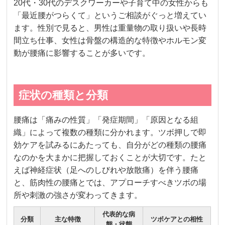
20代・30代のデスクワーカーや子育て中の女性からも
「最近腰がつらくて」というご相談がぐっと増えてい
ます。性別で見ると、男性は重量物の取り扱いや長時
間立ち仕事、女性は骨盤の構造的な特徴やホルモン変
動が腰痛に影響することが多いです。
症状の種類と分類
腰痛は「痛みの性質」「発症期間」「原因となる組
織」によって複数の種類に分かれます。ツボ押しで即
効ケアを試みるにあたっても、自分がどの種類の腰痛
なのかを大まかに把握しておくことが大切です。たと
えば神経症状（足へのしびれや放散痛）を伴う腰痛
と、筋肉性の腰痛とでは、アプローチすべきツボの場
所や刺激の強さが変わってきます。
代表的な病
分類
主な特徴
ツボケアとの相性
態・状態