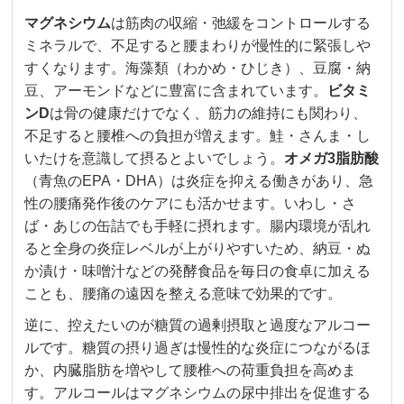
マグネシウム
は筋肉の収縮・弛緩をコントロールする
ミネラルで、不足すると腰まわりが慢性的に緊張しや
すくなります。海藻類（わかめ・ひじき）、豆腐・納
豆、アーモンドなどに豊富に含まれています。
ビタミ
ンD
は骨の健康だけでなく、筋力の維持にも関わり、
不足すると腰椎への負担が増えます。鮭・さんま・し
いたけを意識して摂るとよいでしょう。
オメガ3脂肪酸
（青魚のEPA・DHA）は炎症を抑える働きがあり、急
性の腰痛発作後のケアにも活かせます。いわし・さ
ば・あじの缶詰でも手軽に摂れます。腸内環境が乱れ
ると全身の炎症レベルが上がりやすいため、納豆・ぬ
か漬け・味噌汁などの発酵食品を毎日の食卓に加える
ことも、腰痛の遠因を整える意味で効果的です。
逆に、控えたいのが糖質の過剰摂取と過度なアルコー
ルです。糖質の摂り過ぎは慢性的な炎症につながるほ
か、内臓脂肪を増やして腰椎への荷重負担を高めま
す。アルコールはマグネシウムの尿中排出を促進する