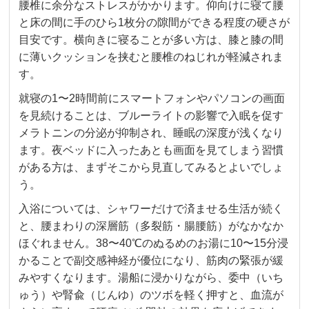
腰椎に余分なストレスがかかります。仰向けに寝て腰
と床の間に手のひら1枚分の隙間ができる程度の硬さが
目安です。横向きに寝ることが多い方は、膝と膝の間
に薄いクッションを挟むと腰椎のねじれが軽減されま
す。
就寝の1〜2時間前にスマートフォンやパソコンの画面
を見続けることは、ブルーライトの影響で入眠を促す
メラトニンの分泌が抑制され、睡眠の深度が浅くなり
ます。夜ベッドに入ったあとも画面を見てしまう習慣
がある方は、まずそこから見直してみるとよいでしょ
う。
入浴については、シャワーだけで済ませる生活が続く
と、腰まわりの深層筋（多裂筋・腸腰筋）がなかなか
ほぐれません。38〜40℃のぬるめのお湯に10〜15分浸
かることで副交感神経が優位になり、筋肉の緊張が緩
みやすくなります。湯船に浸かりながら、委中（いち
ゅう）や腎兪（じんゆ）のツボを軽く押すと、血流が