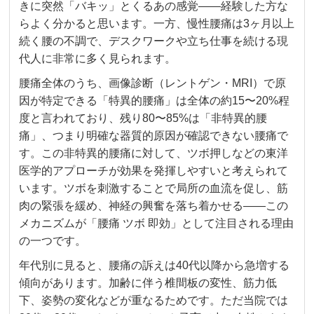
きに突然「バキッ」とくるあの感覚——経験した方な
らよく分かると思います。一方、慢性腰痛は3ヶ月以上
続く腰の不調で、デスクワークや立ち仕事を続ける現
代人に非常に多く見られます。
腰痛全体のうち、画像診断（レントゲン・MRI）で原
因が特定できる「特異的腰痛」は全体の約15〜20%程
度と言われており、残り80〜85%は「非特異的腰
痛」、つまり明確な器質的原因が確認できない腰痛で
す。この非特異的腰痛に対して、ツボ押しなどの東洋
医学的アプローチが効果を発揮しやすいと考えられて
います。ツボを刺激することで局所の血流を促し、筋
肉の緊張を緩め、神経の興奮を落ち着かせる——この
メカニズムが「腰痛 ツボ 即効」として注目される理由
の一つです。
年代別に見ると、腰痛の訴えは40代以降から急増する
傾向があります。加齢に伴う椎間板の変性、筋力低
下、姿勢の変化などが重なるためです。ただ当院では