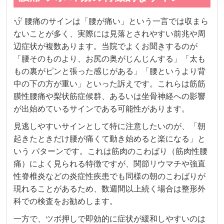
腰痛のサインは「腰が痛い」という一言では収まら
ないことが多く、実際には見落とされやすい前兆や周
辺症状が複数あります。当院でよくお聞きするのが
「腰そのものより、お尻の奥がじんじんする」「太も
もの裏がピンと張った感じがある」「腰というより背
中の下の方が重い」といった訴えです。これらは筋筋
膜性腰痛や梨状筋症候群、あるいは坐骨神経への影響
が出始めているサインである可能性があります。
見逃しやすいサインとして特に注意したいのが、「朝
起きたときだけ腰が痛くて動き始めると楽になる」と
いう パターンです。これは筋肉のこわばり（筋肉性腰
痛）によく見られる特徴ですが、関節リウマチや強直
性脊椎炎などの炎症性疾患でも同様の朝のこわばりが
現れることがあるため、数週間以上続く場合は整形外
科での検査をお勧めします。
一方で、ツボ押しで即効的に症状が緩和しやすいのは