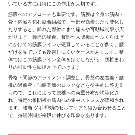
いている方には特にこの作用が大切です。
筋膜へのアプローチも重要です。筋膜は全身の筋肉・
骨・内臓を包む結合組織で、一部が癒着したり硬化し
たりすると、離れた部位にまで痛みや可動域制限が広
がります。腰痛の場合、臀部〜大腿後面〜ふくらはぎ
にかけての筋膜ラインが硬直していることが多く、腰
だけを見ていても改善しにくいケースがあります。整
体ではこの筋膜ライン全体をほぐしながら、腰椎まわ
りの可動性を回復させていきます。
骨格・関節のアライメント調整は、骨盤の左右差・腰
椎の過前弯・仙腸関節のロックなどを徒手的に整える
もので、これによって腰椎への荷重分布が均等化さ
れ、特定の椎間板や筋肉への集中ストレスが緩和され
ます。腰痛 ツボ 即効のセルフケアと組み合わせること
で、持続時間が格段に伸びる印象があります。