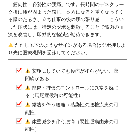
「筋肉性・姿勢性の腰痛」です。長時間のデスクワー
ク後に腰が固まった感じ、夕方になると重くなってく
る腰のだるさ、立ち仕事の後の腰の張り感——こうい
った症状には、特定のツボを刺激することで筋肉の血
流を改善し、即効的な軽減が期待できます。
ただし以下のようなサインがある場合はツボ押しよ
り先に医療機関を受診してください。
安静にしていても腰痛が和らがない、夜
間痛がある
排尿・排便のコントロールに異常を感じ
る（馬尾症候群の可能性）
発熱を伴う腰痛（感染性の腰椎疾患の可
能性）
体重減少を伴う腰痛（悪性腫瘍由来の可
能性）