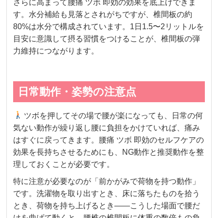
さらに高まって腰痛 ツボ 即効の効果を底上げできま
す。水分補給も見落とされがちですが、椎間板の約
80%は水分で構成されています。1日1.5〜2リットルを
目安に意識して摂る習慣をつけることが、椎間板の弾
力維持につながります。
日常動作・姿勢の注意点
ツボを押してその場で腰が楽になっても、日常の何
気ない動作が繰り返し腰に負担をかけていれば、痛み
はすぐに戻ってきます。腰痛 ツボ 即効のセルフケアの
効果を長持ちさせるためにも、NG動作と推奨動作を整
理しておくことが必要です。
特に注意が必要なのが「前かがみで荷物を持つ動作」
です。洗濯物を取り出すとき、床に落ちたものを拾う
とき、荷物を持ち上げるとき——こうした場面で腰だ
けを曲げて動くと、腰椎の椎間板に体重の数倍もの負