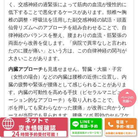
く、交感神経の過緊張によって筋肉の血流が慢性的に
低下することで悪化するケースがあります。頸椎〜胸
椎の調整・呼吸法を活用した副交感神経の賦活・頭蓋
仙骨リズムへのアプローチを組み合わせることで、自
律神経のバランスを整え、腰まわりの血流・筋緊張の
両面から改善を促します。「病院で異常なしと言われ
たのに腰が痛い」という方は、この自律神経の関与が
大きいことがあります。
内臓アプローチ
も見逃せません。腎臓・大腸・子宮
（女性の場合）などの内臓は腰椎の近傍に位置し、内
臓の疲弊や緊張が腰痛として感じられることがありま
す。内臓の可動性を高める手技（ビセラルマニピュレ
ページの
ーション的なアプローチ）を取り入れることで、「ツ
先頭へ
ボを押しても変わらなかった腰痛」が改善に向かうケ
ースが当院でも見られます。腰痛 ツボ 即効のセルフケ
アを続けながら整体で根本にアプローチすることで、
相乗効果が生まれやすい状態になります。