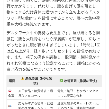
荷がかかります。代わりに、膝を曲げて腰を落とし、
物をできるだけ身体に近づけてから立ち上がる「スク
ワット型の動作」を習慣にすることで、腰への集中荷
重を大幅に軽減できます。
デスクワーク中の姿勢も要注意です。座り続けると腸
腰筋（腰と大腿骨をつなぐ深層筋）が短縮し、立ち上
がったときに腰が反りすぎてしまいます。1時間に1回
は立ち上がり、軽く歩いてリセットする習慣が有効で
す。また、椅子の高さを調整し、股関節・膝関節がそ
れぞれ90度になるよう設定することで、腰椎にかかる
曲げ応力を減らすことができます。
悪化要因（NGな習
場面
改善要因（推奨の習慣）
慣）
加工食品・糖質過多・過
青魚・納豆・わかめ・マグネ
食事
度なアルコール
シウム豊富な食材
柔らかすぎる寝具・就寝
適度な硬さのマットレス・ぬ
前のスマホ・シャワーの
るめの入浴・就寝前の画面