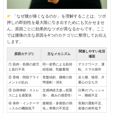
「なぜ腰が痛くなるのか」を理解することは、ツボ
押しの即効性を最大限に引き出すためにも欠かせませ
ん。原因ごとに効果的なツボが異なるからです。ここ
では腰痛の主な原因を4つのカテゴリに整理してお伝え
します。
関連しやすい生活
原因カテゴリ
主なメカニズム
場面
① 筋肉・筋膜の疲労
同一姿勢による筋持
デスクワーク、運
と血行不良
続収縮、乳酸蓄積
転、スマホ操作
② 骨格・関節アライ
骨盤傾斜、腰椎の前
反り腰、猫背、片
メントの乱れ
彎過剰・消失
重心の立ち方
③ 自律神経・ストレ
交感神経亢進→筋緊
仕事のプレッシャ
スによる過緊張
張↑、痛みの感受性↑
ー、睡眠不足
④ 体幹・インナーマ
腹横筋・多裂筋の弱
長期の運動不足、
ッスルの機能低下
化→脊椎の不安定
産後の体幹低下