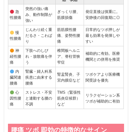
突然の強い痛
急
ぎっくり腰、
発症直後は慎重に。
み、動作制限が
性腰痛
筋膜損傷
安静後の回復期に◎
強い
じんわり続く重
筋筋膜性腰
日常的なツボ押しが
慢
だるさ・こわば
痛、姿勢性腰
最も効果を発揮しや
性腰痛
り
痛
すい
神
下肢へのしび
椎間板ヘルニ
補助的に有効。医療
経性腰
れ・放散痛を伴
ア、脊柱管狭
機関との併用を推奨
痛
う
窄症
内
腎臓・婦人科系
腎盂腎炎、子
ツボケアより医療機
臓関連
疾患に由来する
宮内膜症など
関受診を優先
腰痛
腰痛
心
ストレス・不安
TMS（緊張性
リラクゼーション系
因性腰
と連動する腰の
筋炎症候群）
ツボが補助的に有効
痛
不調
など
腰痛 ツボ 即効の特徴的なサイン