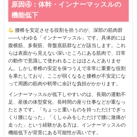
原因④：体幹・インナーマッスルの
機能低下
腰椎を安定させる役割を担うのが、深部の筋肉群
——いわゆる「インナーマッスル」です。具体的には
腹横筋、多裂筋、骨盤底筋群などが該当します。これ
らは表面から見えない深いところにある筋肉で、日常
の動作で意識して使われることはほとんどありませ
ん。しかし脊椎の安定を保つうえで非常に重要な役割
を果たしており、ここが弱くなると腰椎が不安定にな
って周囲の筋肉や靭帯に余計な負担がかかります。
インナーマッスルが低下しやすいのは、長期の運動不
足、産後の体型変化、長時間の座り仕事などが重なっ
たときです。「ちょっと重いものを持っただけでぎっ
くり腰になった」「くしゃみをしただけで腰に激痛が
走った」という経験がある方は、インナーマッスルの
機能低下が背景にある可能性が高いです。