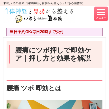
東成,玉造の整体『自律神経と胃腸から整える』いちる整体院
当日予約OK/毎日20時まで受付
腰痛にツボ押しで即効ケ
ア｜押し方と効果を解説
腰痛 ツボ 即効とは