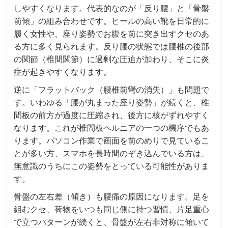
しやすくなります。代表的なのが「反り腰」と「骨盤
前傾」の組み合わせです。ヒールの高い靴を日常的に
履く女性や、座り姿勢でお腹を前に突き出すクセのあ
る方に多く見られます。反り腰の状態では腰椎の後部
の関節（椎間関節）に過剰な圧迫が加わり、そこに炎
症が起きやすくなります。
逆に「フラットバック（腰椎前彎の消失）」も問題で
す。いわゆる「腰が丸まった座り姿勢」が続くと、椎
間板の前方が過度に圧縮され、後方に核がずれやすく
なります。これが椎間板ヘルニアの一つの機序でもあ
ります。パソコン作業で画面を前のめりで見ているこ
とが多い方、スマホを長時間のぞき込んでいる方は、
無意識のうちにこの姿勢をとっている可能性がありま
す。
骨盤の左右差（傾き）も腰痛の原因になります。足を
組むクセ、荷物をいつも同じ側に持つ習慣、片足重心
で立つパターンが続くと、骨盤が左右非対称に傾いて