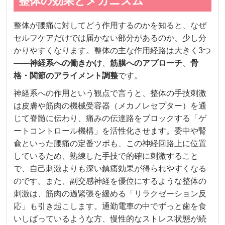
整体の効果とメカニズム
整体が腰痛に対してどう作用するのかを知ると、なぜ
セルフケアだけでは届かない部分があるのか、少し分
かりやすくなります。整体の主な作用経路は大きく3つ
——
神経系への働きかけ
、
筋膜へのアプローチ
、
骨
格・関節のアライメント調整
です。
神経系への作用という観点で言うと、整体の手技刺激
は皮膚や筋肉の機械受容器（メカノレセプター）を通
じて脊髄に伝わり、痛みの伝達路をブロックする「ゲ
ートコントロール機構」を活性化させます。委中や腎
兪といった腰痛の定番ツボも、この神経回路上に位置
しているため、熟練した手技で的確に刺激すること
で、自己刺激よりも深い鎮痛効果が得られやすくなる
のです。また、副交感神経を優位にするような整体の
刺激は、筋肉の過緊張を緩める「リラクゼーション反
応」も引き起こします。通勤電車の中でずっと歯を食
いしばっているような方、慢性的なストレス状態が続