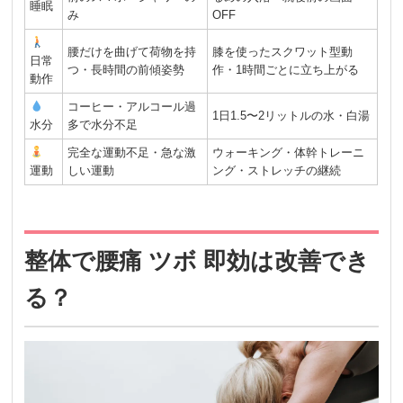
睡眠
み
OFF
腰だけを曲げて荷物を持
膝を使ったスクワット型動
日常
つ・長時間の前傾姿勢
作・1時間ごとに立ち上がる
動作
コーヒー・アルコール過
1日1.5〜2リットルの水・白湯
水分
多で水分不足
完全な運動不足・急な激
ウォーキング・体幹トレーニ
運動
しい運動
ング・ストレッチの継続
整体で腰痛 ツボ 即効は改善でき
る？