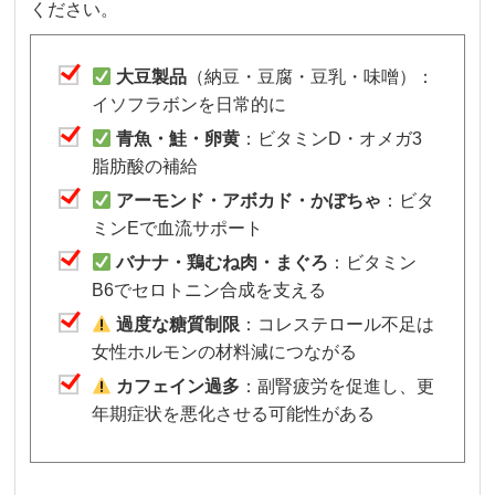
ください。
大豆製品
（納豆・豆腐・豆乳・味噌）：
イソフラボンを日常的に
青魚・鮭・卵黄
：ビタミンD・オメガ3
脂肪酸の補給
アーモンド・アボカド・かぼちゃ
：ビタ
ミンEで血流サポート
バナナ・鶏むね肉・まぐろ
：ビタミン
B6でセロトニン合成を支える
過度な糖質制限
：コレステロール不足は
女性ホルモンの材料減につながる
カフェイン過多
：副腎疲労を促進し、更
年期症状を悪化させる可能性がある