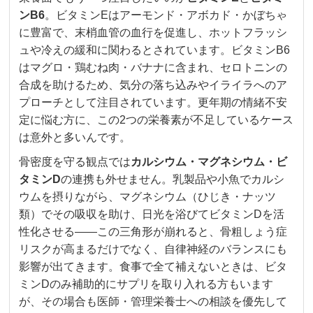
ンB6
。ビタミンEはアーモンド・アボカド・かぼちゃ
に豊富で、末梢血管の血行を促進し、ホットフラッシ
ュや冷えの緩和に関わるとされています。ビタミンB6
はマグロ・鶏むね肉・バナナに含まれ、セロトニンの
合成を助けるため、気分の落ち込みやイライラへのア
プローチとして注目されています。更年期の情緒不安
定に悩む方に、この2つの栄養素が不足しているケース
は意外と多いんです。
骨密度を守る観点では
カルシウム・マグネシウム・ビ
タミンD
の連携も外せません。乳製品や小魚でカルシ
ウムを摂りながら、マグネシウム（ひじき・ナッツ
類）でその吸収を助け、日光を浴びてビタミンDを活
性化させる——この三角形が崩れると、骨粗しょう症
リスクが高まるだけでなく、自律神経のバランスにも
影響が出てきます。食事で全て補えないときは、ビタ
ミンDのみ補助的にサプリを取り入れる方もいます
が、その場合も医師・管理栄養士への相談を優先して