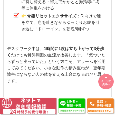
に持ち替える・裸足でかかとと拇指球に均
等に体重をかける
骨盤リセットエクササイズ
：仰向けで膝
を立て、息を吐きながらゆっくりお腹を引
き込む「ドローイン」を朝晩5回ずつ
デスクワーク中は、
1時間に1度は立ち上がって3分歩
く
だけでも骨盤周囲の血流が改善します。「気づいた
らずっと座っていた」という方こそ、アラームを活用
してみてください。小さな動作の積み重ねが、更年期
障害にならない人の体を支える土台になるのだと思い
ます。
ページの
先頭へ
整体で更年期障害にならない人