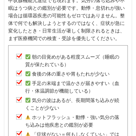
甲状腺機能亢進症でも現れます。気分の落ち込みや不
眠はうつ病との鑑別が必要です。動悸・息切れが強い
場合は循環器疾患の可能性もゼロではありません。整
体で何でも解決しようとするのではなく、症状が急に
変化したとき・日常生活が著しく制限されるときは、
まず医療機関での検査・受診を優先してください。
朝の目覚めがある程度スムーズ（睡眠の
質が保たれている）
食後の体の重さや胃もたれが少ない
手足の末端まで温かさが届きやすい（血
行・体温調節が機能している）
気分の波はあるが、長期間落ち込みが続
くことが少ない
ホットフラッシュ・動悸・強い気分の落
ち込みは他疾患との鑑別が必要
「症状がない＝何もしなくていい」では