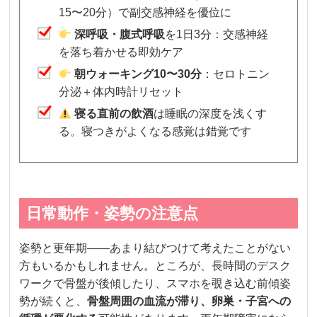
15〜20分）で副交感神経を優位に
深呼吸・腹式呼吸
を1日3分：交感神経
を落ち着かせる即効ケア
朝ウォーキング10〜30分
：セロトニン
分泌＋体内時計リセット
寝る直前の飲酒
は睡眠の深度を浅くす
る。寝つきがよくなる感覚は錯覚です
日常動作・姿勢の注意点
姿勢と更年期——あまり結びつけて考えたことがない
方もいるかもしれません。ところが、長時間のデスク
ワークで骨盤が後傾したり、スマホを覗き込む前傾姿
勢が続くと、
骨盤周囲の血流が滞り、卵巣・子宮への