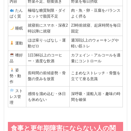
内容
野菜不足、朝食抜き
野菜を毎日摂取
たん
極端な糖質制限・ダイ
肉・魚・卵・豆腐をバランス
ぱく質
エットで脂質不足
よく摂る
就寝前にスマホ・深夜2
23時前就寝、起床時間を毎日
睡眠
時以降に就寝
固定
ほぼ座りっぱなし・運
週3回以上のウォーキングや
運動
動ゼロ
軽い筋トレ
嗜好
1日3杯以上のコーヒ
カフェイン・アルコールを適
品
ー・過度な飲酒
量にコントロール
姿
長時間の前傾姿勢・骨
こまめなストレッチ・骨盤を
勢・動
盤の歪みを放置
立てて座る意識
作
スト
感情を溜め込む・休日
深呼吸・湯船入浴・趣味の時
レス管
も休めない
間を確保
理
食事と更年期障害にならない人の関