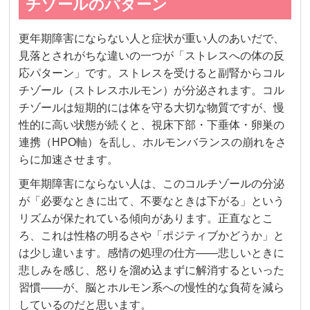
チゾールのパターン
更年期障害にならない人と症状が重い人のあいだで、
見落とされがちな違いの一つが「ストレスへの体の反
応パターン」です。ストレスを受けると副腎からコル
チゾール（ストレスホルモン）が分泌されます。コル
チゾールは短期的には体を守る大切な物質ですが、慢
性的に高い状態が続くと、視床下部・下垂体・卵巣の
連携（HPO軸）を乱し、ホルモンバランスの崩れをさ
らに加速させます。
更年期障害にならない人は、このコルチゾールの分泌
が「必要なときに出て、不要なときは下がる」という
リズムが保たれている傾向があります。正直なとこ
ろ、これは性格の明るさや「ポジティブかどうか」と
は少し違います。感情の処理の仕方——悲しいときに
悲しみを感じ、怒りを溜め込まずに解消するといった
習慣——が、脳とホルモン系への慢性的な負荷を減ら
しているのだと思います。