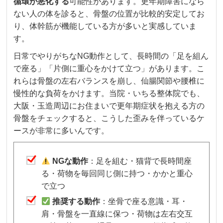
循環が悪化する
可能性があります。更年期障害になら
ない人の体を診ると、骨盤の位置が比較的安定してお
り、体幹筋が機能している方が多いと実感していま
す。
日常でやりがちなNG動作として、長時間の「足を組ん
で座る」「片側に重心をかけて立つ」があります。こ
れらは骨盤の左右バランスを崩し、仙腸関節や腰椎に
慢性的な負荷をかけます。当院・いちる整体院でも、
大阪・玉造周辺にお住まいで更年期症状を抱える方の
骨盤をチェックすると、こうした歪みを伴っているケ
ースが非常に多いんです。
NGな動作
：足を組む・猫背で長時間座
る・荷物を毎回同じ側に持つ・かかと重心
で立つ
推奨する動作
：坐骨で座る意識・耳・
肩・骨盤を一直線に保つ・荷物は左右交互