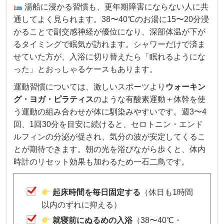
湯船に浸かる習慣も、更年期障害にならない人に共
通してよく見られます。38〜40℃のお湯に15〜20分浸
かることで副交感神経が優位になり、深部体温が下が
るタイミングで眠気が訪れます。シャワーだけで済ま
せていた方が、入浴に切り替えたら「眠れるようにな
った」とおっしゃるケースもあります。
運動習慣については、激しいスポーツより
ウォーキン
グ・ヨガ・ピラティス
のような有酸素運動＋体幹を使
う運動の組み合わせが体に馴染みやすいです。週3〜4
回、1回30分を目安に続けると、セロトニン・エンド
ルフィンの分泌が促され、気分の波が安定してくるこ
とが期待できます。朝の光を浴びながら歩くと、体内
時計のリセット効果も加わるため一石二鳥です。
起床時間を毎日固定する
（休日も1時間
以内のずれに抑える）
就寝前にぬるめの入浴
（38〜40℃・