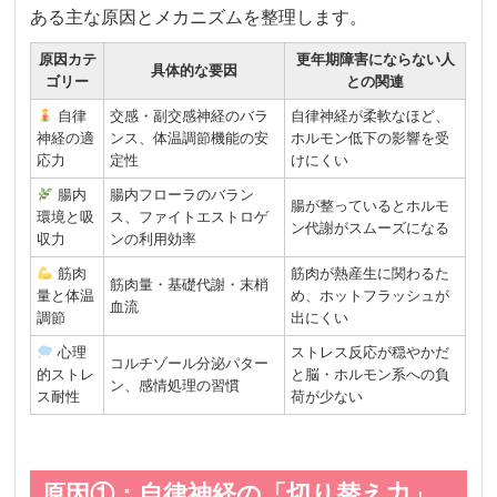
ある主な原因とメカニズムを整理します。
原因カテ
更年期障害にならない人
具体的な要因
ゴリー
との関連
自律
交感・副交感神経のバラ
自律神経が柔軟なほど、
神経の適
ンス、体温調節機能の安
ホルモン低下の影響を受
応力
定性
けにくい
腸内
腸内フローラのバラン
腸が整っているとホルモ
環境と吸
ス、ファイトエストロゲ
ン代謝がスムーズになる
収力
ンの利用効率
筋肉
筋肉が熱産生に関わるた
筋肉量・基礎代謝・末梢
量と体温
め、ホットフラッシュが
血流
調節
出にくい
心理
ストレス反応が穏やかだ
コルチゾール分泌パター
的ストレ
と脳・ホルモン系への負
ン、感情処理の習慣
ス耐性
荷が少ない
原因①：自律神経の「切り替え力」