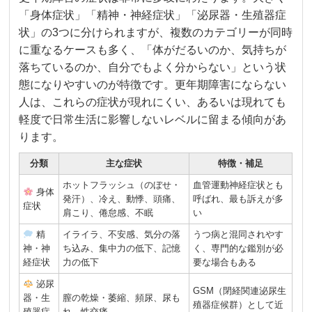
「身体症状」「精神・神経症状」「泌尿器・生殖器症
状」の3つに分けられますが、複数のカテゴリーが同時
に重なるケースも多く、「体がだるいのか、気持ちが
落ちているのか、自分でもよく分からない」という状
態になりやすいのが特徴です。更年期障害にならない
人は、これらの症状が現れにくい、あるいは現れても
軽度で日常生活に影響しないレベルに留まる傾向があ
ります。
分類
主な症状
特徴・補足
ホットフラッシュ（のぼせ・
血管運動神経症状とも
身体
発汗）、冷え、動悸、頭痛、
呼ばれ、最も訴えが多
症状
肩こり、倦怠感、不眠
い
精
イライラ、不安感、気分の落
うつ病と混同されやす
神・神
ち込み、集中力の低下、記憶
く、専門的な鑑別が必
経症状
力の低下
要な場合もある
泌尿
GSM（閉経関連泌尿生
器・生
膣の乾燥・萎縮、頻尿、尿も
殖器症候群）として近
殖器症
れ、性交痛