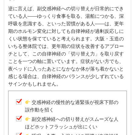
逆に言えば、副交感神経への切り替えが日常的にでき
ている人——ゆっくり食事を取る、湯船につかる、深
呼吸を意識する、といった習慣がある人——は、更年
期のホルモン変化に対しても自律神経が過剰反応しに
くい状態を保てていると考えられます。大阪・玉造の
いちる整体院では、更年期の症状を改善するアプロー
チとして、この自律神経の「切り替え力」を取り戻す
ことを一つの軸に置いています。症状がない方でも、
夜ベッドに入ったあとになかなか体が落ち着かないと
感じる場合は、自律神経のバランスが少しずれている
サインかもしれません。
交感神経の慢性的な過緊張が視床下部の
誤作動を招く
副交感神経への切り替えがスムーズな人
ほどホットフラッシュが出にくい