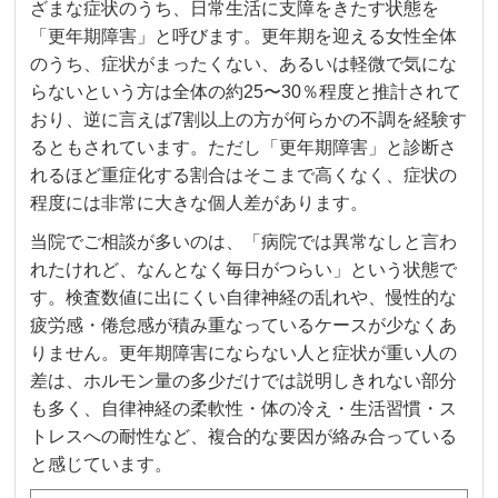
ざまな症状のうち、日常生活に支障をきたす状態を
「更年期障害」と呼びます。更年期を迎える女性全体
のうち、症状がまったくない、あるいは軽微で気にな
らないという方は全体の約25〜30％程度と推計されて
おり、逆に言えば7割以上の方が何らかの不調を経験す
るともされています。ただし「更年期障害」と診断さ
れるほど重症化する割合はそこまで高くなく、症状の
程度には非常に大きな個人差があります。
当院でご相談が多いのは、「病院では異常なしと言わ
れたけれど、なんとなく毎日がつらい」という状態で
す。検査数値に出にくい自律神経の乱れや、慢性的な
疲労感・倦怠感が積み重なっているケースが少なくあ
りません。更年期障害にならない人と症状が重い人の
差は、ホルモン量の多少だけでは説明しきれない部分
も多く、自律神経の柔軟性・体の冷え・生活習慣・ス
トレスへの耐性など、複合的な要因が絡み合っている
と感じています。