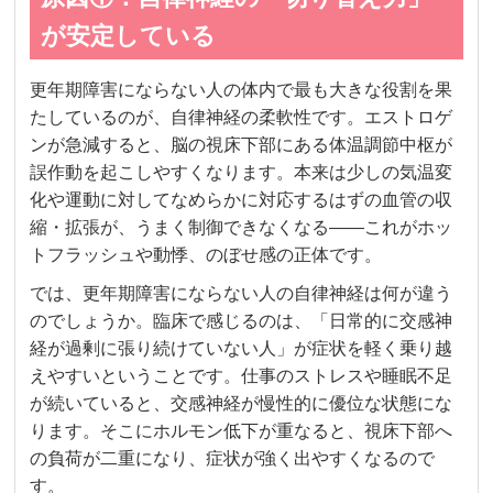
が安定している
更年期障害にならない人の体内で最も大きな役割を果
たしているのが、自律神経の柔軟性です。エストロゲ
ンが急減すると、脳の視床下部にある体温調節中枢が
誤作動を起こしやすくなります。本来は少しの気温変
化や運動に対してなめらかに対応するはずの血管の収
縮・拡張が、うまく制御できなくなる——これがホッ
トフラッシュや動悸、のぼせ感の正体です。
では、更年期障害にならない人の自律神経は何が違う
のでしょうか。臨床で感じるのは、「日常的に交感神
経が過剰に張り続けていない人」が症状を軽く乗り越
えやすいということです。仕事のストレスや睡眠不足
が続いていると、交感神経が慢性的に優位な状態にな
ります。そこにホルモン低下が重なると、視床下部へ
の負荷が二重になり、症状が強く出やすくなるので
す。