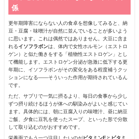
係
更年期障害にならない人の食卓を想像してみると、納
豆・豆腐・味噌汁が自然に並んでいることが多いよう
に思います。これは偶然ではありません。大豆に含ま
れる
イソフラボン
は、体内で女性ホルモン（エストロ
ゲン）と似た働きをする「植物性エストロゲン」とし
て機能します。エストロゲン分泌が急激に低下する更
年期に、イソフラボンがその変化をある程度補うクッ
ションになる——そういった作用が期待されているん
です。
ただ、サプリで一気に摂るより、毎日の食事から少し
ずつ摂り続けるほうが体への馴染みがよいと感じてい
ます。具体的には、朝に豆腐入りの味噌汁、昼に納豆
ご飯、夕食に豆乳を使ったスープ、といった形で分散
して取り込むのがおすすめです。
栄養面でもう一つ注目したいのが
ビタミンE
と
ビタミ