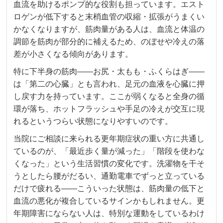
血流を助けるポンプ的な役割も担っています。エスト
ロゲンが低下すると末梢血管の収縮・拡張がうまくい
かなくなりますが、筋肉量がある人は、血流と体温の
調節を筋肉が部分的に補えるため、のぼせや冷えの落
差が小さくなる傾向があります。
特に下半身の筋肉——お尻・太もも・ふくらはぎ——
は「第二の心臓」とも言われ、足元の血液を心臓に押
し戻す力を持っています。ここが弱くなると全身の循
環が落ち、ホットフラッシュや手足の冷えが交互に現
れるというつらい状態になりやすいのです。
当院にご相談に来られる更年期症状の重い方に共通し
ているのが、「最近歩く量が減った」「階段を使わな
くなった」という生活習慣の変化です。洗濯物を干そ
うとしたら腰がだるい、通勤電車でずっと立っている
だけで疲れる——こういった状態は、筋肉量の低下と
血流の悪化が複合しているサインかもしれません。更
年期障害にならない人は、特別な運動をしているわけ