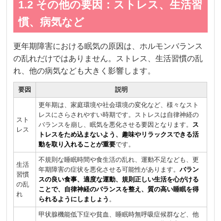
1.2 その他の要因：ストレス、生活習
慣、病気など
更年期障害における眠気の原因は、ホルモンバランス
の乱れだけではありません。ストレス、生活習慣の乱
れ、他の病気なども大きく影響します。
要因
説明
更年期は、家庭環境や社会環境の変化など、様々なスト
レスにさらされやすい時期です。ストレスは自律神経の
スト
バランスを崩し、眠気を悪化させる要因となります。
ス
レス
トレスをため込まないよう、趣味やリラックスできる活
動を取り入れることが重要
です。
不規則な睡眠時間や食生活の乱れ、運動不足なども、更
生活
年期障害の症状を悪化させる可能性があります。
バラン
習慣
スの良い食事、適度な運動、規則正しい生活を心がける
の乱
ことで、自律神経のバランスを整え、質の高い睡眠を得
れ
られるようにしましょう
。
甲状腺機能低下症や貧血、睡眠時無呼吸症候群など、他