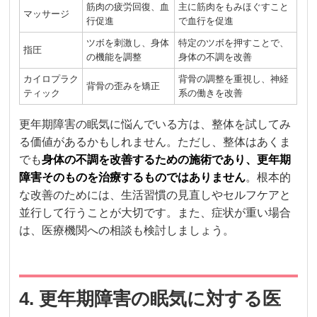
筋肉の疲労回復、血
主に筋肉をもみほぐすこと
マッサージ
行促進
で血行を促進
ツボを刺激し、身体
特定のツボを押すことで、
指圧
の機能を調整
身体の不調を改善
カイロプラク
背骨の調整を重視し、神経
背骨の歪みを矯正
ティック
系の働きを改善
更年期障害の眠気に悩んでいる方は、整体を試してみ
る価値があるかもしれません。ただし、整体はあくま
でも
身体の不調を改善するための施術であり、更年期
障害そのものを治療するものではありません
。根本的
な改善のためには、生活習慣の見直しやセルフケアと
並行して行うことが大切です。また、症状が重い場合
は、医療機関への相談も検討しましょう。
4. 更年期障害の眠気に対する医