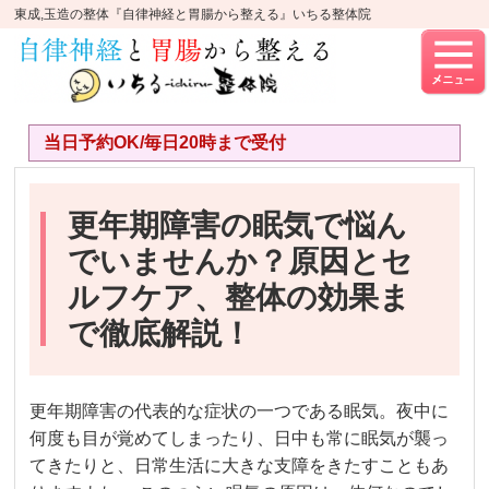
東成,玉造の整体『自律神経と胃腸から整える』いちる整体院
当日予約OK/毎日20時まで受付
更年期障害の眠気で悩ん
でいませんか？原因とセ
ルフケア、整体の効果ま
で徹底解説！
更年期障害の代表的な症状の一つである眠気。夜中に
何度も目が覚めてしまったり、日中も常に眠気が襲っ
てきたりと、日常生活に大きな支障をきたすこともあ