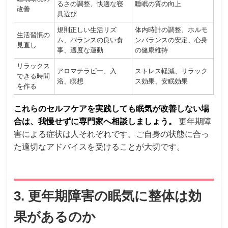
るさの調整、快適な寝
睡眠の質の向上
改善
具選び
規則正しい生活リズ
体内時計の調整、ホルモ
生活習慣の
ム、バランスの良い食
ンバランスの安定、心身
見直し
事、適度な運動
の健康維持
リラックス
アロマテラピー、入
ストレス軽減、リラック
できる時間
浴、瞑想
ス効果、安眠効果
を作る
これらのセルフケアを実践しても眠気が改善しない場
合は、我慢せずに専門家へ相談しましょう。
更年期障
害による症状は人それぞれです。ご自身の状態に合っ
た適切なアドバイスを受けることが大切です。
3. 更年期障害の眠気に整体は効
果があるのか