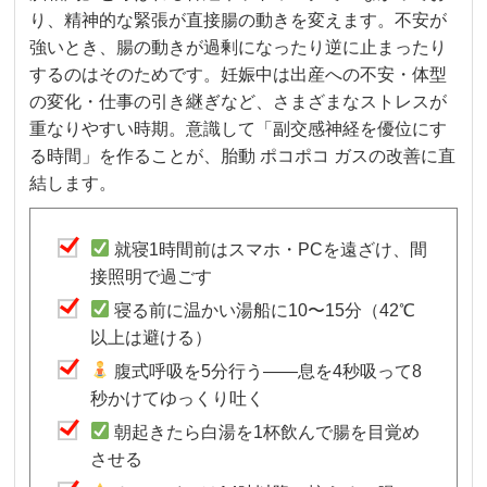
り、精神的な緊張が直接腸の動きを変えます。不安が
強いとき、腸の動きが過剰になったり逆に止まったり
するのはそのためです。妊娠中は出産への不安・体型
の変化・仕事の引き継ぎなど、さまざまなストレスが
重なりやすい時期。意識して「副交感神経を優位にす
る時間」を作ることが、胎動 ポコポコ ガスの改善に直
結します。
就寝1時間前はスマホ・PCを遠ざけ、間
接照明で過ごす
寝る前に温かい湯船に10〜15分（42℃
以上は避ける）
腹式呼吸を5分行う——息を4秒吸って8
秒かけてゆっくり吐く
朝起きたら白湯を1杯飲んで腸を目覚め
させる