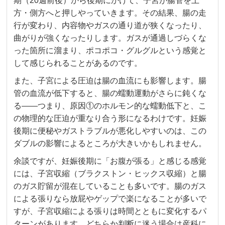
期（20週前後）から後期にかけて、子宮が腸管を上
方・側方へと押しやっていきます。その結果、腸の走
行が変わり、内容物やガスの通り道が狭くなったり、
曲がりが強くなったりします。ガスが通過しづらくな
った箇所に溜まり、ポコポコ・グルグルという感覚と
して感じられることがあるのです。
また、子宮による圧迫は腸の血流にも影響します。腸
管の血流が低下すると、腸の蠕動運動がさらに鈍くな
る——つまり、原因①のホルモン的な蠕動低下と、こ
の物理的な圧迫が重なり合う形になるわけです。妊娠
後期に便秘やガストラブルが悪化しやすいのは、この
ダブルの影響によるところが大きいかもしれません。
余談ですが、妊娠後期に「お腹が張る」と感じる感覚
には、子宮収縮（ブラクストン・ヒックス収縮）と腸
のガス貯留が混在していることも多いです。腸のガス
による張りなら放屁やゲップで楽になることが多いで
すが、子宮収縮による張りは時間とともに変化するパ
ターンがあります。どちらか判断に迷う場合は産科に