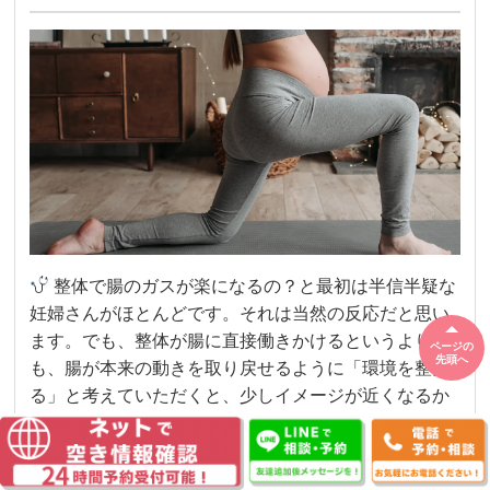
整体で腸のガスが楽になるの？と最初は半信半疑な
妊婦さんがほとんどです。それは当然の反応だと思い
ます。でも、整体が腸に直接働きかけるというより
ページの
先頭へ
も、腸が本来の動きを取り戻せるように「環境を整え
る」と考えていただくと、少しイメージが近くなるか
もしれません。玉造・東成区にあるいちる整体院に
は、胎動 ポコポコ ガスのご相談をはじめ、妊娠中の骨
盤の違和感や背中のつらさで来院される妊婦さんが少