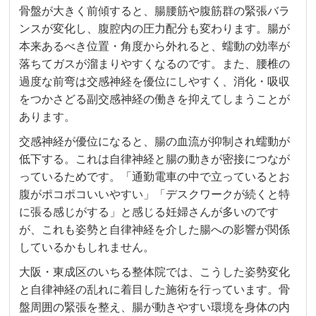
骨盤が大きく前傾すると、腸腰筋や腹筋群の緊張バラ
ンスが変化し、腹腔内の圧力配分も変わります。腸が
本来あるべき位置・角度から外れると、蠕動の効率が
落ちてガスが溜まりやすくなるのです。また、腰椎の
過度な前弯は交感神経を優位にしやすく、消化・吸収
をつかさどる副交感神経の働きを抑えてしまうことが
あります。
交感神経が優位になると、腸の血流が抑制され蠕動が
低下する。これは自律神経と腸の動きが密接につなが
っているためです。「通勤電車の中で立っているとお
腹がポコポコいいやすい」「デスクワークが続くと特
に張る感じがする」と感じる妊婦さんが多いのです
が、これも姿勢と自律神経を介した腸への影響が関係
しているかもしれません。
大阪・東成区のいちる整体院では、こうした姿勢変化
と自律神経の乱れに着目した施術を行っています。骨
盤周囲の緊張を整え、腸が動きやすい環境を身体の内