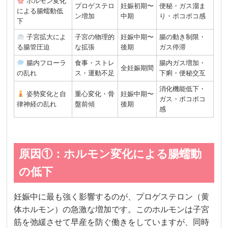
ホルモン変化
プロゲステロ
妊娠初期〜
便秘・ガス溜ま
による腸蠕動低
ン増加
中期
り・ポコポコ感
下
子宮拡大によ
子宮の物理的
妊娠中期〜
腸の動き制限・
る腸管圧迫
な拡張
後期
ガス停滞
腸内フローラ
食事・ストレ
腸内ガス増加・
全妊娠期間
の乱れ
ス・運動不足
下痢・便秘交互
消化機能低下・
姿勢変化と自
重心変化・骨
妊娠中期〜
ガス・ポコポコ
律神経の乱れ
盤前傾
後期
感
原因①：ホルモン変化による腸蠕動
の低下
妊娠中に最も強く影響するのが、プロゲステロン（黄
体ホルモン）の急激な増加です。このホルモンは子宮
筋を弛緩させて早産を防ぐ働きをしていますが、同時