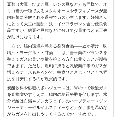
豆類（大豆・ひよこ豆・レンズ豆など）も同様で、オ
リゴ糖の一種であるスタキオースやラフィノースが腸
内細菌に分解される過程でガスが生じます。妊婦さん
にとって大豆は葉酸・鉄・イソフラボンを含む優良食
品ですが、納豆や豆腐などに分けて少量ずつとる工夫
が助けになります。
一方で、腸内環境を整える発酵食品——ぬか漬け・味
噌汁・ヨーグルト・甘酒——は、善玉菌のバランスを
整えてガスの臭いや量を抑える方向に働くことが期待
できます。ただし、過剰に摂ると乳酸菌由来のガスが
増えるケースもあるので、毎食ひとさじ・ひとくち程
度を目安にするのが現実的です。
炭酸飲料や砂糖の多いジュースは、胃の中で炭酸ガス
を直接増やすうえに、腸内の糖質発酵を促します。水
分補給は白湯やノンカフェインのハーブティー（ジン
ジャーティーやルイボスティーなど）が、腸を温めな
がらガスを排出しやすくするのでおすすめです。