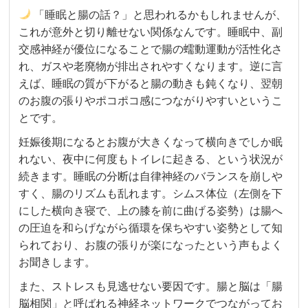
「睡眠と腸の話？」と思われるかもしれませんが、
これが意外と切り離せない関係なんです。睡眠中、副
交感神経が優位になることで腸の蠕動運動が活性化さ
れ、ガスや老廃物が排出されやすくなります。逆に言
えば、睡眠の質が下がると腸の動きも鈍くなり、翌朝
のお腹の張りやポコポコ感につながりやすいというこ
とです。
妊娠後期になるとお腹が大きくなって横向きでしか眠
れない、夜中に何度もトイレに起きる、という状況が
続きます。睡眠の分断は自律神経のバランスを崩しや
すく、腸のリズムも乱れます。シムス体位（左側を下
にした横向き寝で、上の膝を前に曲げる姿勢）は腸へ
の圧迫を和らげながら循環を保ちやすい姿勢として知
られており、お腹の張りが楽になったという声もよく
お聞きします。
また、ストレスも見逃せない要因です。腸と脳は「腸
脳相関」と呼ばれる神経ネットワークでつながってお