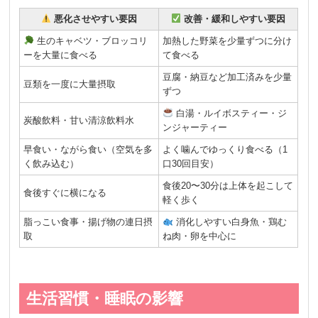
悪化させやすい要因
改善・緩和しやすい要因
生のキャベツ・ブロッコリ
加熱した野菜を少量ずつに分け
ーを大量に食べる
て食べる
豆腐・納豆など加工済みを少量
豆類を一度に大量摂取
ずつ
白湯・ルイボスティー・ジ
炭酸飲料・甘い清涼飲料水
ンジャーティー
早食い・ながら食い（空気を多
よく噛んでゆっくり食べる（1
く飲み込む）
口30回目安）
食後20〜30分は上体を起こして
食後すぐに横になる
軽く歩く
脂っこい食事・揚げ物の連日摂
消化しやすい白身魚・鶏む
取
ね肉・卵を中心に
生活習慣・睡眠の影響