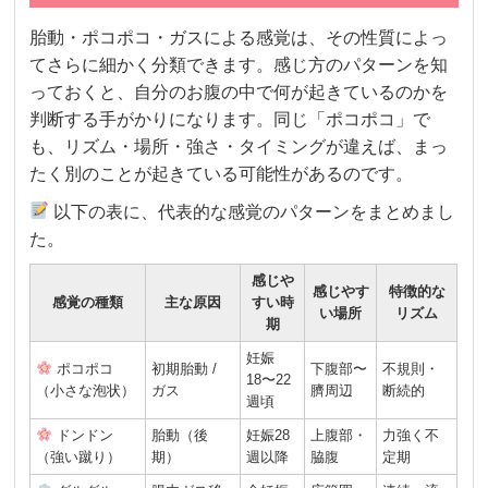
胎動・ポコポコ・ガスによる感覚は、その性質によっ
てさらに細かく分類できます。感じ方のパターンを知
っておくと、自分のお腹の中で何が起きているのかを
判断する手がかりになります。同じ「ポコポコ」で
も、リズム・場所・強さ・タイミングが違えば、まっ
たく別のことが起きている可能性があるのです。
以下の表に、代表的な感覚のパターンをまとめまし
た。
感じや
感じやす
特徴的な
感覚の種類
主な原因
すい時
い場所
リズム
期
妊娠
ポコポコ
初期胎動 /
下腹部〜
不規則・
18〜22
（小さな泡状）
ガス
臍周辺
断続的
週頃
ドンドン
胎動（後
妊娠28
上腹部・
力強く不
（強い蹴り）
期）
週以降
脇腹
定期