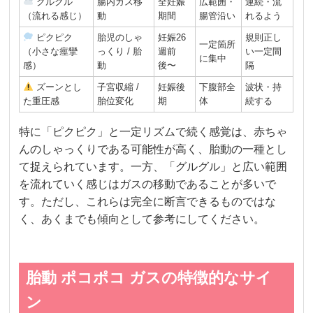
グルグル
腸内ガス移
全妊娠
広範囲・
連続・流
（流れる感じ）
動
期間
腸管沿い
れるよう
ピクピク
胎児のしゃ
妊娠26
規則正し
一定箇所
（小さな痙攣
っくり / 胎
週前
い一定間
に集中
感）
動
後〜
隔
ズーンとし
子宮収縮 /
妊娠後
下腹部全
波状・持
た重圧感
胎位変化
期
体
続する
特に「ピクピク」と一定リズムで続く感覚は、赤ちゃ
んのしゃっくりである可能性が高く、胎動の一種とし
て捉えられています。一方、「グルグル」と広い範囲
を流れていく感じはガスの移動であることが多いで
す。ただし、これらは完全に断言できるものではな
く、あくまでも傾向として参考にしてください。
胎動 ポコポコ ガスの特徴的なサイ
ン