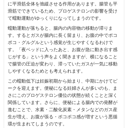
に平滑筋全体を弛緩させる作用があります。腸管も平
滑筋でできているため、プロゲステロンの影響を受け
て蠕動運動がゆっくりになってしまうのです。
蠕動運動が落ちると、腸内の内容物の移動が滞りま
す。するとガスが腸内に長く留まり、お腹の中でポコ
ポコ・グルグルという感覚が生じやすくなるわけで
す。「夜ベッドに入ったあと、お腹が急に動き出す感
じがする」という声をよく聞きますが、横になること
で腸管の圧迫が変わり、滞っていたガスが一気に移動
しやすくなるためとも考えられます。
この蠕動低下は妊娠初期から始まり、中期にかけてピ
ークを迎えます。便秘になる妊婦さんが多いのも、ま
さにこのプロゲステロン優位の状態が続くことと深く
関係しています。さらに、便秘による腸内での発酵が
進むことで、水素・二酸化炭素・メタンなどのガス産
生が増え、お腹が張る・ポコポコ感が増すという悪循
環が生まれてしまうのです。