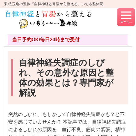
東成,玉造の整体『自律神経と胃腸から整える』いちる整体院
当日予約OK/毎日20時まで受付
自律神経失調症のしび
れ、その意外な原因と整
体の効果とは？専門家が
解説
突然のしびれ、もしかして自律神経失調症かも？と不
安を感じていませんか？ 本記事では、自律神経失調症
によるしびれの原因を、血行不良、筋肉の緊張、精神