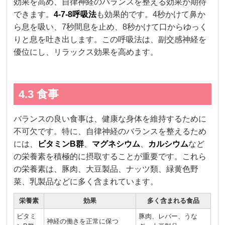
効果を高め、自律神経のバランスを整える効果が期待
できます。
4-7-8呼吸法
も効果的です。4秒かけて鼻か
ら息を吸い、7秒間息を止め、8秒かけて口からゆっく
りと息を吐き出します。この呼吸法は、副交感神経を
優位にし、リラックス効果を高めます。
4.3 食事
バランスの良い食事は、健康な身体を維持するために
不可欠です。特に、自律神経のバランスを整えるため
には、
ビタミンB群
、
マグネシウム
、
カルシウム
など
の栄養素を積極的に摂取することが重要です。これら
の栄養素は、豚肉、大豆製品、ナッツ類、緑黄色野
菜、乳製品などに多く含まれています。
栄養素
効果
多く含まれる食品
ビタミ
豚肉、レバー、うな
神経の働きを正常に保つ