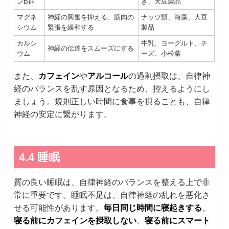
ンB群
ぎ、大豆製品
マグネ
神経の興奮を抑える、筋肉の
ナッツ類、海藻、大豆
シウム
緊張を緩和する
製品
カルシ
牛乳、ヨーグルト、チ
神経の伝達をスムーズにする
ウム
ーズ、小松菜
また、
カフェイン
や
アルコール
の過剰摂取は、自律神
経のバランスを乱す原因となるため、控えるようにし
ましょう。規則正しい時間に食事を摂ることも、自律
神経の安定に繋がります。
4.4 睡眠
質の良い睡眠は、自律神経のバランスを整える上で非
常に重要です。睡眠不足は、自律神経の乱れを悪化さ
せる可能性があります。
毎日同じ時間に寝起きする
、
寝る前にカフェインを摂取しない
、
寝る前にスマート