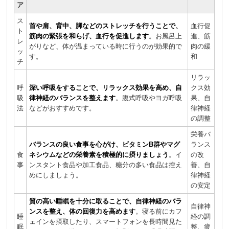
ア
ス
首や肩、背中、脚などのストレッチを行うことで、
血行促
ト
筋肉の緊張を和らげ、血行を促進します
。お風呂上
進、筋
レ
がりなど、体が温まっている時に行うのが効果的で
肉の緩
ッ
す。
和
チ
リラッ
呼
深い呼吸をすることで、リラックス効果を高め、自
クス効
吸
律神経のバランスを整えます
。腹式呼吸やヨガ呼吸
果、自
法
などがおすすめです。
律神経
の調整
栄養バ
バランスの良い食事を心がけ、ビタミンB群やマグ
ランス
食
ネシウムなどの栄養素を積極的に摂りましょう
。イ
の改
事
ンスタント食品や加工食品、糖分の多い食品は控え
善、自
めにしましょう。
律神経
の安定
質の高い睡眠を十分に取ることで、自律神経のバラ
自律神
ンスを整え、体の回復力を高めます
。寝る前にカフ
睡
経の調
ェインを摂取したり、スマートフォンを長時間見た
眠
整、疲