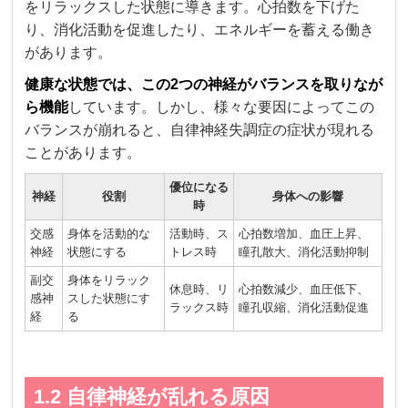
をリラックスした状態に導きます。心拍数を下げた
り、消化活動を促進したり、エネルギーを蓄える働き
があります。
健康な状態では、この2つの神経がバランスを取りなが
ら機能
しています。しかし、様々な要因によってこの
バランスが崩れると、自律神経失調症の症状が現れる
ことがあります。
優位になる
神経
役割
身体への影響
時
交感
身体を活動的な
活動時、ス
心拍数増加、血圧上昇、
神経
状態にする
トレス時
瞳孔散大、消化活動抑制
副交
身体をリラック
休息時、リ
心拍数減少、血圧低下、
感神
スした状態にす
ラックス時
瞳孔収縮、消化活動促進
経
る
1.2 自律神経が乱れる原因