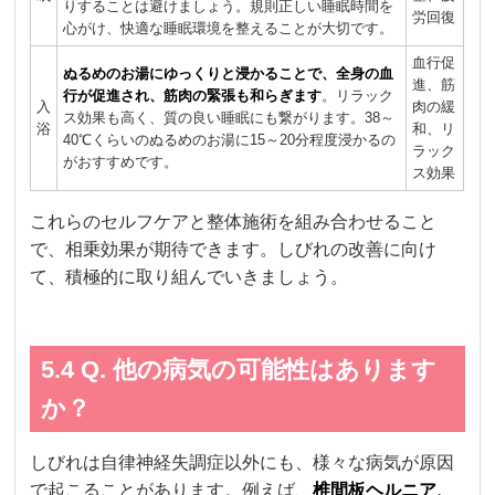
りすることは避けましょう。規則正しい睡眠時間を
労回復
心がけ、快適な睡眠環境を整えることが大切です。
血行促
ぬるめのお湯にゆっくりと浸かることで、全身の血
進、筋
行が促進され、筋肉の緊張も和らぎます
。リラック
入
肉の緩
ス効果も高く、質の良い睡眠にも繋がります。38～
浴
和、リ
40℃くらいのぬるめのお湯に15～20分程度浸かるの
ラック
がおすすめです。
ス効果
これらのセルフケアと整体施術を組み合わせること
で、相乗効果が期待できます。しびれの改善に向け
て、積極的に取り組んでいきましょう。
5.4 Q. 他の病気の可能性はあります
か？
しびれは自律神経失調症以外にも、様々な病気が原因
で起こることがあります。例えば、
椎間板ヘルニア、