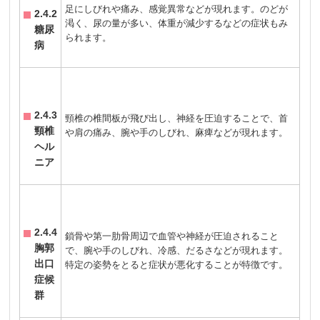
足にしびれや痛み、感覚異常などが現れます。のどが
2.4.2
渇く、尿の量が多い、体重が減少するなどの症状もみ
糖尿
られます。
病
2.4.3
頸椎の椎間板が飛び出し、神経を圧迫することで、首
頸椎
や肩の痛み、腕や手のしびれ、麻痺などが現れます。
ヘル
ニア
2.4.4
鎖骨や第一肋骨周辺で血管や神経が圧迫されること
胸郭
で、腕や手のしびれ、冷感、だるさなどが現れます。
出口
特定の姿勢をとると症状が悪化することが特徴です。
症候
群