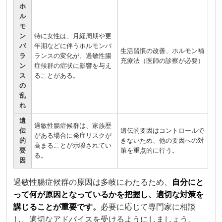
ホ
ル
モ
ン
特に女性は、月経周期や更
バ
年期などに伴うホルモンバ
生活習慣の改善、ホルモン補
ラ
ランスの変化が、過敏性腸
充療法（医師の診察が必要）
ン
症候群の症状に影響を与え
ス
ることがある。
の
乱
れ
遺
過敏性腸症候群は、家族歴
伝
遺伝的要因はコントロールで
がある場合に発症リスクが
的
きないため、他の要因への対
高まることが示唆されてい
要
策を重点的に行う。
る。
因
過敏性腸症候群の原因は多岐にわたるため、
自分にと
って何が原因となっているかを把握し、適切な対策を
講じることが重要です。
必要に応じて専門家に相談
し、適切なアドバイスを受けるようにしましょう。