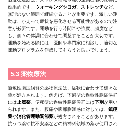
効果的です。
ウォーキング
や
ヨガ
、
ストレッチ
など、
無理のない範囲で継続することが重要です。激しい運
動は、かえって症状を悪化させる可能性があるので注
意が必要です。運動を行う時間帯や強度、頻度など
も、個々の体調に合わせて調整することが大切です。
運動を始める際には、医師や専門家に相談し、適切な
運動プログラムを作成してもらうと良いでしょう。
5.3 薬物療法
過敏性腸症候群の薬物療法は、症状に合わせて様々な
薬が処方されます。例えば、下痢型の過敏性腸症候群
には
止瀉薬
、便秘型の過敏性腸症候群には
下剤
が用い
られます。また、腹痛や腹部膨満感に対しては、
鎮痙
薬
や
消化管運動調節薬
が処方されることがあります。
抗うつ薬や抗不安薬などの精神科領域の薬が使用され