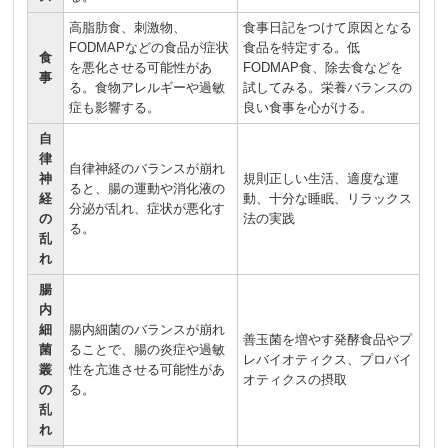
高脂肪食、刺激物、
食事日記をつけて原因となる
FODMAPなどの食品が症状
食品を特定する。低
食
を悪化させる可能性があ
FODMAP食、除去食などを
事
る。食物アレルギーや過敏
試してみる。栄養バランスの
症も影響する。
良い食事を心がける。
自
律
自律神経のバランスが崩れ
神
規則正しい生活、適度な運
ると、腸の運動や消化液の
経
動、十分な睡眠、リラックス
分泌が乱れ、症状が悪化す
の
法の実践
る。
乱
れ
腸
内
細
腸内細菌のバランスが崩れ
善玉菌を増やす発酵食品やプ
菌
ることで、腸の炎症や過敏
レバイオティクス、プロバイ
叢
性を亢進させる可能性があ
オティクスの摂取
の
る。
乱
れ