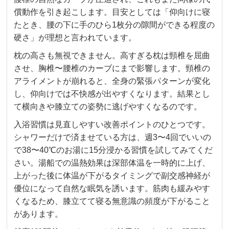
償動作を引き起こします。目安としては「仰向けに寝
たとき、腰の下に手のひら1枚分の隙間ができる程度の
硬さ」が理想と言われています。
枕の高さも無視できません。高すぎる枕は頸椎を屈曲
させ、胸椎〜腰椎のカーブにまで影響します。頸椎の
アライメントが崩れると、全身の緊張パターンが変化
し、仰向けでは不快感が出やすくなります。結果とし
て横向きや膝立ての姿勢に逃げやすくなるのです。
入浴習慣は見直しやすい改善ポイントのひとつです。
シャワーだけで済ませている方は、週3〜4回でいいの
で38〜40℃のお湯に15分浸かる習慣を試してみてくだ
さい。湯船での温熱効果は深部体温を一時的に上げ、
上がった後に体温が下がるタイミングで副交感神経が
優位になって自然な眠気を誘います。筋肉も緩みやす
くなるため、膝立てて寝る無意識の頻度が下がること
があります。