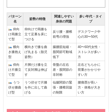
パターン
関連しやすい
多い年代・タイ
姿勢の特徴
名
身体の問題
プ
仰向
仰向けで両膝を
反り腰・腰椎
デスクワーク中
け両膝立
立て足裏を床に
前弯の増強
心の30〜50代
て型
つける
横向
横向きで膝を曲
腸腰筋短縮・
40〜60代女性・
き膝抱え
げ丸まる（胎児
股関節可動域
ストレスが多い
型
姿勢）
低下
方
仰向
片脚だけ膝を立
骨盤の左右
左右どちらかに
け片膝立
て反対脚は伸ば
差・股関節の
荷重がかかりや
て型
す
非対称
すい方
うつ
うつ伏せで片膝
仙腸関節の緊
腰痛歴が長い
伏せ膝曲
を外に出して曲
張・腰椎回旋
方・体格が大き
げ型
げる
の制限
い方