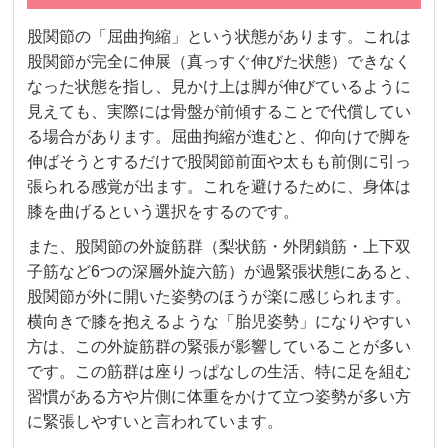
股関節の「屈曲拘縮」という状態があります。これは
股関節が完全に伸展（真っすぐ伸びた状態）できなく
なった状態を指し、見かけ上は脚が伸びているように
見えても、実際には骨盤が前傾することで代償してい
る場合があります。屈曲拘縮が進むと、仰向けで脚を
伸ばそうとするだけで股関節前面や太もも前側に引っ
張られる感覚が出ます。これを避けるために、身体は
膝を曲げるという選択をするのです。
また、股関節の外旋筋群（梨状筋・外閉鎖筋・上下双
子筋など6つの深層外旋六筋）が過緊張状態にあると、
股関節が外に開いた姿勢のほうが楽に感じられます。
横向きで膝を抱えるような「胎児姿勢」になりやすい
方は、この外旋筋群の緊張が影響していることが多い
です。この筋群は座りっぱなしの生活、特に足を組む
習慣がある方や片側に体重をかけて立つ姿勢が多い方
に緊張しやすいと言われています。