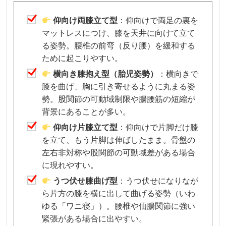
仰向け両膝立て型
：仰向けで両足の裏を
マットレスにつけ、膝を天井に向けて立て
る姿勢。腰椎の前弯（反り腰）を緩和する
ために起こりやすい。
横向き膝抱え型（胎児姿勢）
：横向きで
膝を曲げ、胸に引き寄せるように丸まる姿
勢。股関節の可動域制限や腸腰筋の短縮が
背景にあることが多い。
仰向け片膝立て型
：仰向けで片脚だけ膝
を立て、もう片脚は伸ばしたまま。骨盤の
左右非対称や股関節の可動域差がある場合
に現れやすい。
うつ伏せ膝曲げ型
：うつ伏せになりなが
ら片方の膝を横に出して曲げる姿勢（いわ
ゆる「ワニ寝」）。腰椎や仙腸関節に強い
緊張がある場合に出やすい。