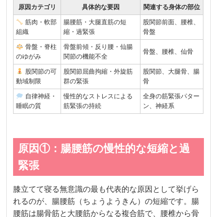
原因カテゴリ
具体的な要因
関連する身体の部位
筋肉・軟部
腸腰筋・大腿直筋の短
股関節前面、腰椎、
組織
縮・過緊張
骨盤
骨盤・脊柱
骨盤前傾・反り腰・仙腸
骨盤、腰椎、仙骨
のゆがみ
関節の機能不全
股関節の可
股関節屈曲拘縮・外旋筋
股関節、大腿骨、腸
動域制限
群の緊張
骨
自律神経・
慢性的なストレスによる
全身の筋緊張パター
睡眠の質
筋緊張の持続
ン、神経系
原因①：腸腰筋の慢性的な短縮と過
緊張
膝立てて寝る無意識の最も代表的な原因として挙げら
れるのが、腸腰筋（ちょうようきん）の短縮です。腸
腰筋は腸骨筋と大腰筋からなる複合筋で、腰椎から骨