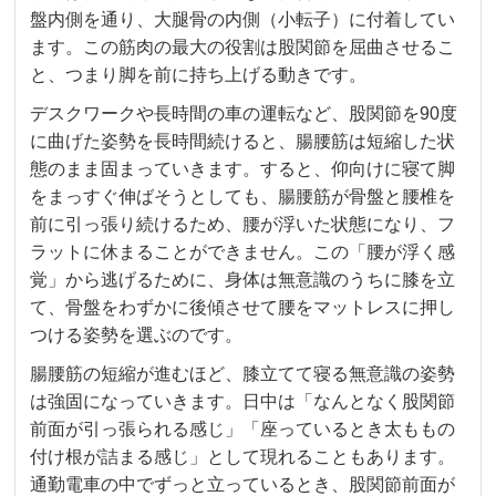
盤内側を通り、大腿骨の内側（小転子）に付着してい
ます。この筋肉の最大の役割は股関節を屈曲させるこ
と、つまり脚を前に持ち上げる動きです。
デスクワークや長時間の車の運転など、股関節を90度
に曲げた姿勢を長時間続けると、腸腰筋は短縮した状
態のまま固まっていきます。すると、仰向けに寝て脚
をまっすぐ伸ばそうとしても、腸腰筋が骨盤と腰椎を
前に引っ張り続けるため、腰が浮いた状態になり、フ
ラットに休まることができません。この「腰が浮く感
覚」から逃げるために、身体は無意識のうちに膝を立
て、骨盤をわずかに後傾させて腰をマットレスに押し
つける姿勢を選ぶのです。
腸腰筋の短縮が進むほど、膝立てて寝る無意識の姿勢
は強固になっていきます。日中は「なんとなく股関節
前面が引っ張られる感じ」「座っているとき太ももの
付け根が詰まる感じ」として現れることもあります。
通勤電車の中でずっと立っているとき、股関節前面が