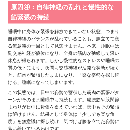
原因④：自律神経の乱れと慢性的な
筋緊張の持続
睡眠中に身体が緊張を解放できていない状態、つまり
自律神経のバランスが乱れていることも、膝立てて寝
る無意識の一因として見逃せません。本来、睡眠中は
副交感神経が優位になり、全身の筋肉が弛緩して深い
休息が得られます。しかし慢性的なストレスや睡眠の
質の低下により、夜間も交感神経が活発な状態が続く
と、筋肉が緊張したままになり、「楽な姿勢を探し続
ける」睡眠になってしまいます。
この状態では、日中の姿勢で蓄積した筋肉の緊張パタ
ーンがそのまま睡眠中も持続します。腸腰筋や股関節
まわりが日中に緊張を蓄えていれば、夜中もその緊張
は解けません。結果として身体は「少しでも楽な角
度」を無意識に探し続け、気づけば膝を立てた姿勢に
落ち着いているわけです。