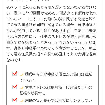
夜ベッドに入ったあとも頭が冴えてなかなか寝付けな
い、夜中に2〜3回目が覚める、朝起きても疲れが取れ
ていない――こういった睡眠の質に関する問題と膝立
てて寝る無意識が同時に起きている場合、自律神経の
乱れが関与している可能性があります。当院にご来院
される方の中にも、仕事のストレスが増えた時期から
膝立て寝が始まったとおっしゃる方がいらっしゃいま
す。身体と神経系のつながりを意識することが、膝立
てて寝る無意識の根本を見つめ直すうえで大切な視点
なのです。
睡眠中も交感神経が優位だと筋肉は弛緩
できない
慢性ストレスは腸腰筋・股関節まわりの
緊張を助長する
睡眠の質と寝姿勢は密接にリンクしてい