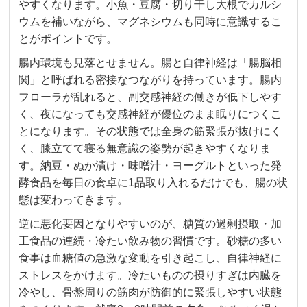
やすくなります。小魚・豆腐・切り干し大根でカルシ
ウムを補いながら、マグネシウムも同時に意識するこ
とがポイントです。
腸内環境も見落とせません。腸と自律神経は「腸脳相
関」と呼ばれる密接なつながりを持っています。腸内
フローラが乱れると、副交感神経の働きが低下しやす
く、夜になっても交感神経が優位のまま眠りにつくこ
とになります。その状態では全身の筋緊張が抜けにく
く、膝立てて寝る無意識の姿勢が起きやすくなりま
す。納豆・ぬか漬け・味噌汁・ヨーグルトといった発
酵食品を毎日の食卓に1品取り入れるだけでも、腸の状
態は変わってきます。
逆に悪化要因となりやすいのが、糖質の過剰摂取・加
工食品の連続・冷たい飲み物の習慣です。砂糖の多い
食事は血糖値の急激な変動を引き起こし、自律神経に
ストレスをかけます。冷たいものの摂りすぎは内臓を
冷やし、骨盤周りの筋肉が防御的に緊張しやすい状態