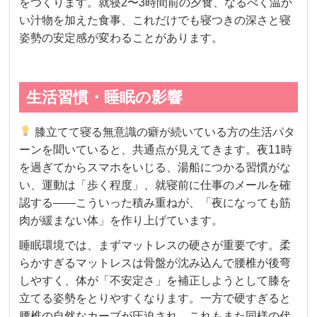
をつくります。就寝2〜3時間前の夕食、なるべく温か
い汁物を加えた食事、これだけでも寝つきの深さと寝
姿勢の安定感が変わることがあります。
生活習慣・睡眠の影響
膝立てて寝る無意識の癖が続いている方の生活パタ
ーンを聞いていると、共通点が見えてきます。夜11時
を過ぎてからスマホをいじる、湯船につかる習慣がな
い、運動は「歩く程度」、就寝前に仕事のメールを確
認する——こういった積み重ねが、「夜になっても筋
肉が緩まない体」を作り上げています。
睡眠環境では、まずマットレスの硬さが重要です。柔
らかすぎるマットレスは骨盤が沈み込んで腰椎が後弯
しやすく、体が「不安定さ」を補正しようとして膝を
立てる姿勢をとりやすくなります。一方で硬すぎると
腰椎の自然なカーブが圧迫され、これもまた同様の代