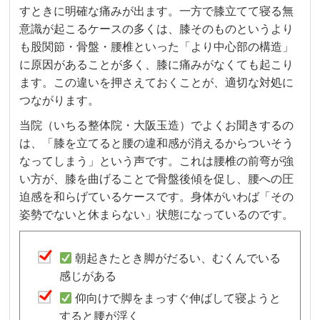
すときに明確な痛みが出ます。一方で膝立てて寝る無
意識が起こるケースの多くは、膝そのものというより
も股関節・骨盤・腰椎といった「より中心部の構造」
に原因があることが多く、膝に痛みがなくても起こり
ます。この違いを押さえておくことが、適切な対処に
つながります。
当院（いちる整体院・大阪玉造）でよくお聞きするの
は、「膝を立てると腰の違和感が消えるからついそう
なってしまう」という声です。これは腰椎の前弯が強
い方が、膝を曲げることで骨盤後傾を促し、腰への圧
迫感を和らげているケースです。身体がいわば「その
姿勢でないと休まらない」状態になっているのです。
朝起きたとき脚がだるい、むくんでいる
感じがある
仰向けで脚をまっすぐ伸ばして寝ようと
すると腰が浮く