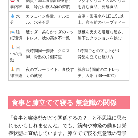
食
糖質・加工食品の過剰摂
マグネシウム・カルシウム
事内容
取、冷たい飲み物の習慣
を含む食品、発酵食品
水
カフェイン多量、アルコー
白湯・常温水を1日1.5L以
分
ル、水分不足
上、寝る前のハーブティー
睡
硬すぎ・柔らかすぎのマッ
腰椎を支える適度な硬さ、
眠環境
トレス、枕の高さ不一致
膝下にクッションを挟む
日
長時間同一姿勢、クロス
1時間ごとの立ち上がり、
中の活
脚、骨盤の片側荷重
骨盤を立てた座り方
動
自
夜のブルーライト、食後す
就寝1時間前のストレッ
律神経
ぐの就寝
チ、入浴（38〜40℃）
食事と膝立てて寝る 無意識の関係
「食事と寝姿勢がどう関係するの？」と不思議に思わ
れるかもしれませんね。でも、筋肉や神経の働きは栄
養状態に直結しています。膝立てて寝る無意識の背景