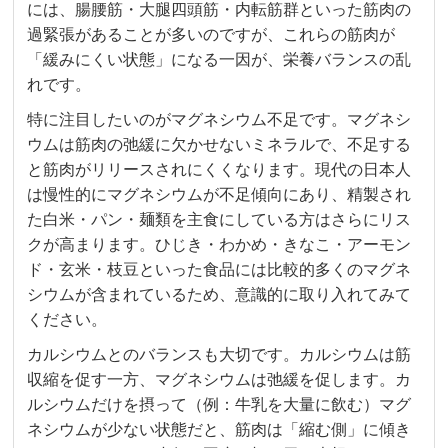
には、腸腰筋・大腿四頭筋・内転筋群といった筋肉の
過緊張があることが多いのですが、これらの筋肉が
「緩みにくい状態」になる一因が、栄養バランスの乱
れです。
特に注目したいのがマグネシウム不足です。マグネシ
ウムは筋肉の弛緩に欠かせないミネラルで、不足する
と筋肉がリリースされにくくなります。現代の日本人
は慢性的にマグネシウムが不足傾向にあり、精製され
た白米・パン・麺類を主食にしている方はさらにリス
クが高まります。ひじき・わかめ・きなこ・アーモン
ド・玄米・枝豆といった食品には比較的多くのマグネ
シウムが含まれているため、意識的に取り入れてみて
ください。
カルシウムとのバランスも大切です。カルシウムは筋
収縮を促す一方、マグネシウムは弛緩を促します。カ
ルシウムだけを摂って（例：牛乳を大量に飲む）マグ
ネシウムが少ない状態だと、筋肉は「縮む側」に傾き