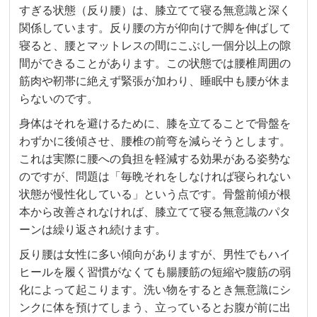
すぎる状態（反り腰）は、膝立てて寝る無意識と深く
関係しています。反り腰の方が仰向けで脚を伸ばして
寝ると、腰とマットレスの間にこぶし一個分以上の隙
間ができることがあります。この状態では腰椎周囲の
筋肉や靭帯に絶えず緊張が加わり、睡眠中も腰が休ま
らないのです。
身体はそれを避けるために、膝を立てることで骨盤を
わずかに後傾させ、腰椎の前弯を減らそうとします。
これは実際に腰への負担を軽減する効果がある姿勢な
のですが、問題は「毎晩それをしなければ寝られない
状態が慢性化している」という点です。骨盤前傾が根
本から改善されなければ、膝立てて寝る無意識のパタ
ーンは繰り返され続けます。
反り腰は女性に多い傾向がありますが、男性でもハイ
ヒールを履く習慣がなくても腸腰筋の短縮や腹筋の弱
化によって起こります。洗い物をするとき無意識にシ
ンクに体を預けてしまう、立っているとお腹が前に出