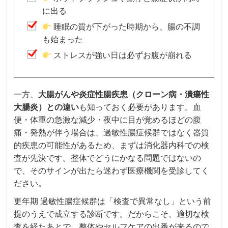
に出る
睡眠の質が下がった時期から、腸の不調
も始まった
ストレスが強い日は必ずお腹が崩れる
一方、
大腸がんや炎症性腸疾患（クローン病・潰瘍性
大腸炎）との違い
も知っておく必要があります。血
便・体重の急激な減少・夜中に目が覚めるほどの腹
痛・発熱が伴う場合は、過敏性腸症候群ではなく器質
的疾患の可能性があるため、まずは消化器内科での検
査が先決です。整体でどうにかなる問題ではないの
で、そのサインが出たら迷わず医療機関を受診してく
ださい。
更年期 過敏性腸症候群は「検査で異常なし」という前
提のうえで成立する診断です。だからこそ、適切な検
査を経たあとで、整体やセルフケアの出番が来るので