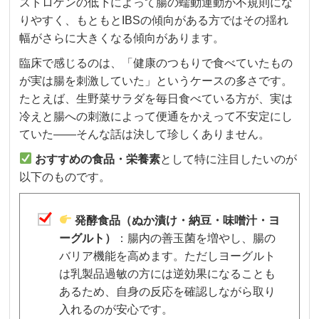
ストロゲンの低下によって腸の蠕動運動が不規則にな
りやすく、もともとIBSの傾向がある方ではその揺れ
幅がさらに大きくなる傾向があります。
臨床で感じるのは、「健康のつもりで食べていたもの
が実は腸を刺激していた」というケースの多さです。
たとえば、生野菜サラダを毎日食べている方が、実は
冷えと腸への刺激によって便通をかえって不安定にし
ていた——そんな話は決して珍しくありません。
おすすめの食品・栄養素
として特に注目したいのが
以下のものです。
発酵食品（ぬか漬け・納豆・味噌汁・ヨ
ーグルト）
：腸内の善玉菌を増やし、腸の
バリア機能を高めます。ただしヨーグルト
は乳製品過敏の方には逆効果になることも
あるため、自身の反応を確認しながら取り
入れるのが安心です。