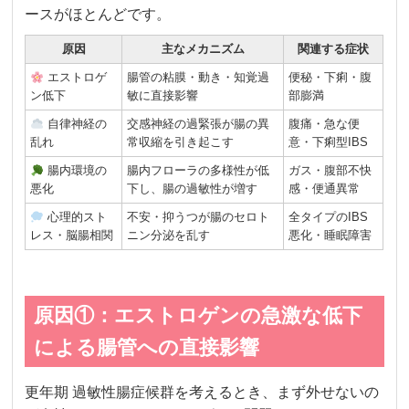
ースがほとんどです。
原因
主なメカニズム
関連する症状
エストロゲ
腸管の粘膜・動き・知覚過
便秘・下痢・腹
ン低下
敏に直接影響
部膨満
自律神経の
交感神経の過緊張が腸の異
腹痛・急な便
乱れ
常収縮を引き起こす
意・下痢型IBS
腸内環境の
腸内フローラの多様性が低
ガス・腹部不快
悪化
下し、腸の過敏性が増す
感・便通異常
心理的スト
不安・抑うつが腸のセロト
全タイプのIBS
レス・脳腸相関
ニン分泌を乱す
悪化・睡眠障害
原因①：エストロゲンの急激な低下
による腸管への直接影響
更年期 過敏性腸症候群を考えるとき、まず外せないの