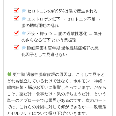
セロトニンの約95%は腸で産生される
エストロゲン低下 → セロトニン不足 →
腸の蠕動運動の乱れ
不安・抑うつ → 腸の過敏性悪化 → 気分
のさらなる低下 という悪循環
睡眠障害も更年期 過敏性腸症候群の悪
化因子として見逃せない
更年期 過敏性腸症候群の原因は、こうして見ると
どれも独立しているわけではなく、ホルモン・神経・
腸内細菌・脳がお互いに影響し合っています。だから
こそ、薬だけ・食事だけ・気の持ちようだけ、という
単一のアプローチでは限界があるのです。次のパート
では、これらの原因に対して何ができるか——改善策
とセルフケアについて掘り下げていきます。