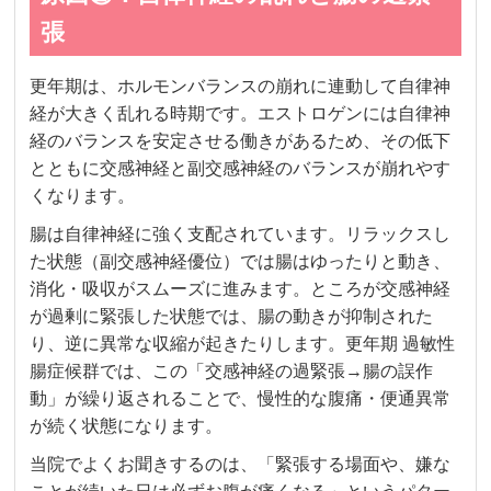
張
更年期は、ホルモンバランスの崩れに連動して自律神
経が大きく乱れる時期です。エストロゲンには自律神
経のバランスを安定させる働きがあるため、その低下
とともに交感神経と副交感神経のバランスが崩れやす
くなります。
腸は自律神経に強く支配されています。リラックスし
た状態（副交感神経優位）では腸はゆったりと動き、
消化・吸収がスムーズに進みます。ところが交感神経
が過剰に緊張した状態では、腸の動きが抑制された
り、逆に異常な収縮が起きたりします。更年期 過敏性
腸症候群では、この「交感神経の過緊張→腸の誤作
動」が繰り返されることで、慢性的な腹痛・便通異常
が続く状態になります。
当院でよくお聞きするのは、「緊張する場面や、嫌な