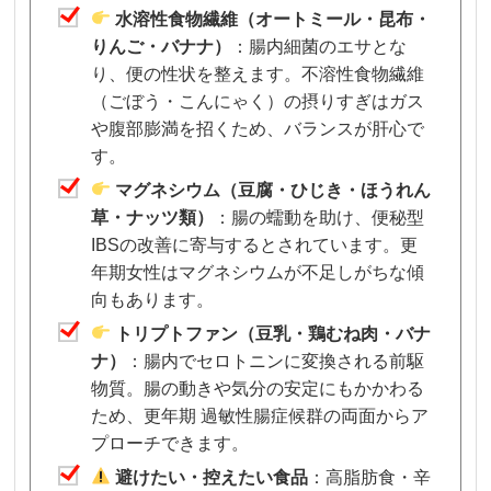
水溶性食物繊維（オートミール・昆布・
りんご・バナナ）
：腸内細菌のエサとな
り、便の性状を整えます。不溶性食物繊維
（ごぼう・こんにゃく）の摂りすぎはガス
や腹部膨満を招くため、バランスが肝心で
す。
マグネシウム（豆腐・ひじき・ほうれん
草・ナッツ類）
：腸の蠕動を助け、便秘型
IBSの改善に寄与するとされています。更
年期女性はマグネシウムが不足しがちな傾
向もあります。
トリプトファン（豆乳・鶏むね肉・バナ
ナ）
：腸内でセロトニンに変換される前駆
物質。腸の動きや気分の安定にもかかわる
ため、更年期 過敏性腸症候群の両面からア
プローチできます。
避けたい・控えたい食品
：高脂肪食・辛