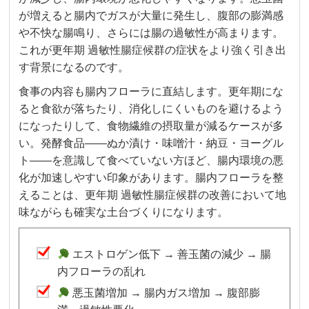
が増えると腸内でガスが大量に発生し、腹部の膨満感
や不快な腸鳴り、さらには腸の過敏性が高まります。
これが更年期 過敏性腸症候群の症状をより強く引き出
す背景になるのです。
食事の内容も腸内フローラに直結します。更年期にな
ると食欲が落ちたり、消化しにくいものを避けるよう
になったりして、食物繊維の摂取量が減るケースが多
い。発酵食品——ぬか漬け・味噌汁・納豆・ヨーグル
ト——を意識して食べていない方ほど、腸内環境の悪
化が加速しやすい印象があります。腸内フローラを整
えることは、更年期 過敏性腸症候群の改善において地
味ながらも確実な土台づくりになります。
エストロゲン低下 → 善玉菌の減少 → 腸
内フローラの乱れ
悪玉菌増加 → 腸内ガス増加 → 腹部膨