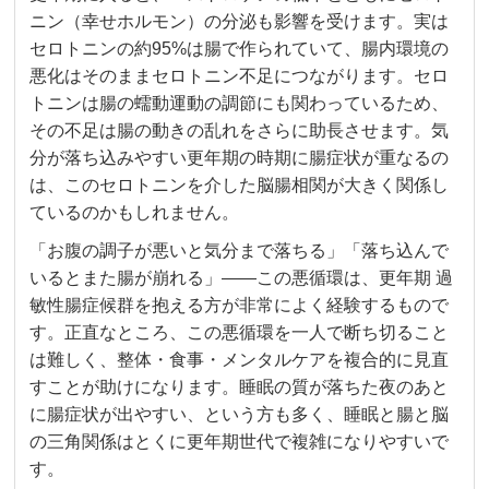
ニン（幸せホルモン）の分泌も影響を受けます。実は
セロトニンの約95%は腸で作られていて、腸内環境の
悪化はそのままセロトニン不足につながります。セロ
トニンは腸の蠕動運動の調節にも関わっているため、
その不足は腸の動きの乱れをさらに助長させます。気
分が落ち込みやすい更年期の時期に腸症状が重なるの
は、このセロトニンを介した脳腸相関が大きく関係し
ているのかもしれません。
「お腹の調子が悪いと気分まで落ちる」「落ち込んで
いるとまた腸が崩れる」——この悪循環は、更年期 過
敏性腸症候群を抱える方が非常によく経験するもので
す。正直なところ、この悪循環を一人で断ち切ること
は難しく、整体・食事・メンタルケアを複合的に見直
すことが助けになります。睡眠の質が落ちた夜のあと
に腸症状が出やすい、という方も多く、睡眠と腸と脳
の三角関係はとくに更年期世代で複雑になりやすいで
す。