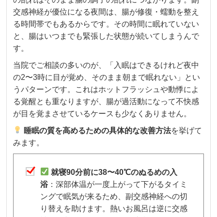
交感神経が優位になる夜間は、腸が修復・蠕動を整え
る時間帯でもあるからです。その時間に眠れていない
と、腸はいつまでも緊張した状態が続いてしまうんで
す。
当院でご相談の多いのが、「入眠はできるけれど夜中
の2〜3時に目が覚め、そのまま朝まで眠れない」とい
うパターンです。これはホットフラッシュや動悸によ
る覚醒とも重なりますが、腸が過活動になって不快感
が目を覚まさせているケースも少なくありません。
睡眠の質を高めるための具体的な改善方法
を挙げて
みます。
就寝90分前に38〜40℃のぬるめの入
浴
：深部体温が一度上がって下がるタイミ
ングで眠気が来るため、副交感神経への切
り替えを助けます。熱いお風呂は逆に交感