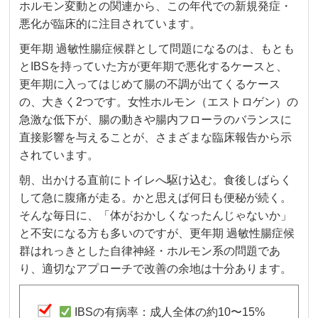
ホルモン変動との関連から、この年代での新規発症・
悪化が臨床的に注目されています。
更年期 過敏性腸症候群として問題になるのは、もとも
とIBSを持っていた方が更年期で悪化するケースと、
更年期に入ってはじめて腸の不調が出てくるケース
の、大きく2つです。女性ホルモン（エストロゲン）の
急激な低下が、腸の動きや腸内フローラのバランスに
直接影響を与えることが、さまざまな臨床報告から示
されています。
朝、出かける直前にトイレへ駆け込む。食後しばらく
して急に腹痛が走る。かと思えば何日も便秘が続く。
そんな毎日に、「体がおかしくなったんじゃないか」
と不安になる方も多いのですが、更年期 過敏性腸症候
群はれっきとした自律神経・ホルモン系の問題であ
り、適切なアプローチで改善の余地は十分あります。
IBSの有病率：成人全体の約10〜15%