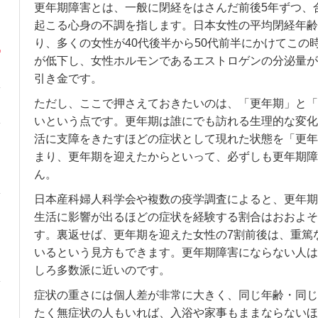
更年期障害とは、一般に閉経をはさんだ前後5年ずつ、
起こる心身の不調を指します。日本女性の平均閉経年齢は
り、多くの女性が40代後半から50代前半にかけてこの
が低下し、女性ホルモンであるエストロゲンの分泌量が
引き金です。
ただし、ここで押さえておきたいのは、「更年期」と「
いという点です。更年期は誰にでも訪れる生理的な変化
活に支障をきたすほどの症状として現れた状態を「更年
まり、更年期を迎えたからといって、必ずしも更年期障
ん。
日本産科婦人科学会や複数の疫学調査によると、更年期
生活に影響が出るほどの症状を経験する割合はおおよそ2
す。裏返せば、更年期を迎えた女性の7割前後は、重篤
いるという見方もできます。更年期障害にならない人は
しろ多数派に近いのです。
症状の重さには個人差が非常に大きく、同じ年齢・同じ
たく無症状の人もいれば、入浴や家事もままならないほ