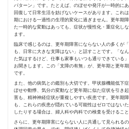
パターン」です。たとえば、のぼせや発汗が一時的にあ
回復して日常生活を妨げないケースがあります。これは
期における一過性の生理的変化に過ぎません。更年期障
た一時的な変動はあっても、症状が慢性化・重症化しな
ます。
臨床で感じるのは、更年期障害にならない人の多くが「
も、日常に大きな支障はない」と話すことです。「なん
た気はするけど、仕事も家事もいつも通りできている」
お聞きします。この「支障の有無」が、更年期と更年期
です。
また、他の病気との鑑別も大切です。甲状腺機能低下症
ぼせや動悸、気分の変動など更年期に似た症状を引き起
害も、精神神経症状が重複しやすい疾患です。更年期障
も、これらの疾患が隠れている可能性はゼロではないた
したりする場合は、婦人科や内科での検査を受けること
さらに、更年期障害にならない人に共通して見られるの