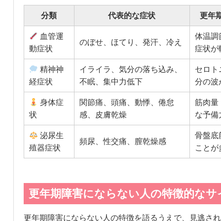
分類
代表的な症状
更年
血管運
体温調
のぼせ、ほてり、発汗、冷え
動症状
症状が
精神神
イライラ、気分の落ち込み、
セロト
経症状
不眠、集中力低下
分の波
身体症
関節痛、頭痛、動悸、倦怠
筋肉量
状
感、皮膚乾燥
な予備
泌尿生
骨盤底
頻尿、性交痛、膣乾燥感
殖器症状
ことが
更年期障害にならない人の特徴的なサ
更年期障害にならない人の特徴を語るうえで、見逃され