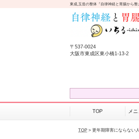
東成,玉造の整体『自律神経と胃腸から整
〒537-0024
大阪市東成区東小橋1-13-2
TOP
メニ
TOP
> 更年期障害にならない