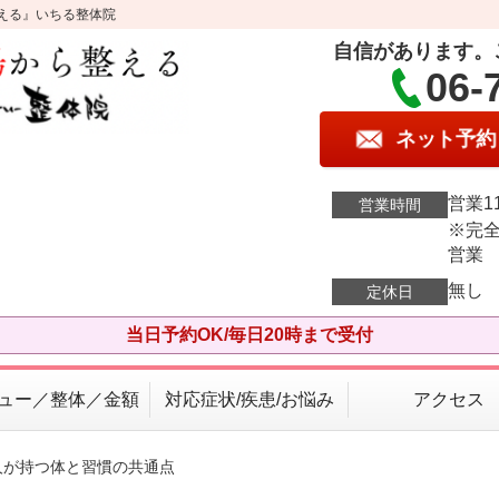
える』いちる整体院
自信があります。
06-
ネット予約
営業11
営業時間
※完全
営業
無し
定休日
当日予約OK/毎日20時まで受付
ュー／整体／金額
対応症状/疾患/お悩み
アクセス
人が持つ体と習慣の共通点