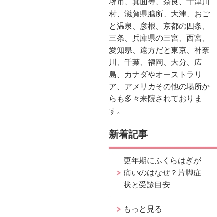
堺市、箕面等、奈良、十津川
村、滋賀県膳所、大津、おご
と温泉、彦根、京都の四条、
三条、兵庫県の三宮、西宮、
愛知県、遠方だと東京、神奈
川、千葉、福岡、大分、広
島、カナダやオーストラリ
ア、アメリカその他の場所か
らも多々来院されておりま
す。
新着記事
更年期にふくらはぎが
痛いのはなぜ？片脚症
状と受診目安
もっと見る