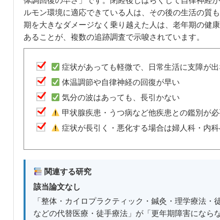
体調回復の早さ」です。閉経後しばらくして自律神経が
ルモン環境に適応できている人は、その後の生活の質も
期を大きなダメージなく乗り越えた人は、老年期の健康
あることが、複数の追跡調査で示唆されています。
症状があっても軽微で、日常生活に支障が出
体温調節や自律神経の回復が早い
気分の波はあっても、長引かない
甲状腺疾患・うつ病など他疾患との鑑別が必
症状が長引く・悪化する場合は婦人科・内科
関連する研究
該当論文なし
「整体・カイロプラクティック・鍼灸・理学療法・
などの代替医療・徒手療法」が「更年期障害になら