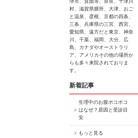
堺市、箕面等、奈良、十津川
村、滋賀県膳所、大津、おご
と温泉、彦根、京都の四条、
三条、兵庫県の三宮、西宮、
愛知県、遠方だと東京、神奈
川、千葉、福岡、大分、広
島、カナダやオーストラリ
ア、アメリカその他の場所か
らも多々来院されておりま
す。
新着記事
生理中のお腹ポコポコ
はなぜ？原因と受診目
安
もっと見る