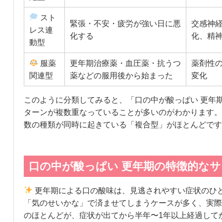
スト
緊張・不安・疲労が強い日に悪
交感神
レス連
化する
化、精
動型
服薬
更年期治療薬・血圧薬・抗うつ
薬剤性の
関連型
薬などの服用後から始まった
変化
このように分類してみると、「口の中が酸っぱい 更年
ターンが複数重なっていることが多いのがわかります。
数の種類が同時に起きている「複合型」がほとんどです
口の中が酸っぱい 更年期の特徴的な
更年期による口の酸味は、見逃されやすい症状のひ
「気のせいかな」で済ませてしまうケースが多く、実際
のほとんどが、症状が出てから半年〜1年以上経過して