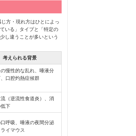
感じ方・現れ方はひとによっ
ている」タイプと「特定の
少し違うことが多いという
考えられる背景
経の慢性的な乱れ、唾液分
下、口腔灼熱症候群
）
逆流（逆流性食道炎）、消
の低下
の口呼吸、唾液の夜間分泌
ドライマウス