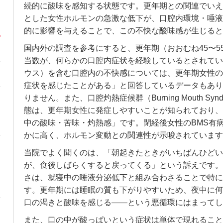
続的に酸味を感知する状態です。更年期との関連でいえ
とした女性ホルモンの急激な低下が、口腔内環境・唾液
的に影響を与えることで、この不快な酸味感が生じると
国内外の調査を参考にすると、更年期（おおむね45〜5
当数が、何らかの口腔内症状を経験しているとされてい
ウス）を含む口腔内の不快感については、更年期女性の3
症状を感じたことがある」と回答しているデータもあり
りません。また、口腔灼熱症候群（Burning Mouth Sy
態は、更年期女性に発症しやすいことが知られており、
中の酸味・苦味・灼熱感」です。閉経後女性のBMS有
かに高く、ホルモン変動との関連性が示唆されています
当院でよく聞くのは、「朝起きたときがいちばんひどい
が、食後しばらくすると戻ってくる」という訴えです。
さは、就寝中の唾液分泌低下と組み合わさることで特に
す。更年期には睡眠の質も下がりやすいため、夜中に何
口の渇きと酸味を感じる――という悪循環にはまってし
また、口の中が酸っぱいという症状は単体で現れること