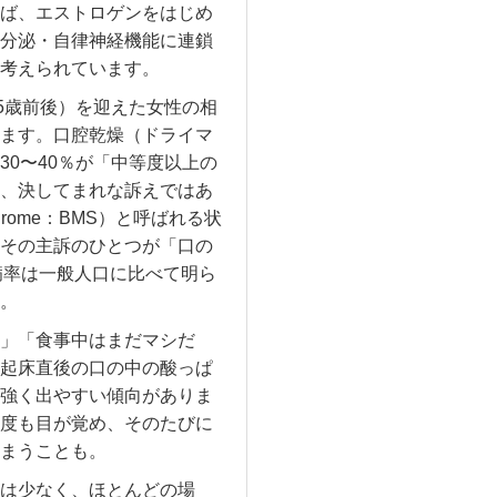
ば、エストロゲンをはじめ
分泌・自律神経機能に連鎖
考えられています。
5歳前後）を迎えた女性の相
ます。口腔乾燥（ドライマ
0〜40％が「中等度以上の
、決してまれな訴えではあ
ndrome：BMS）と呼ばれる状
その主訴のひとつが「口の
病率は一般人口に比べて明ら
。
」「食事中はまだマシだ
起床直後の口の中の酸っぱ
強く出やすい傾向がありま
度も目が覚め、そのたびに
まうことも。
は少なく、ほとんどの場