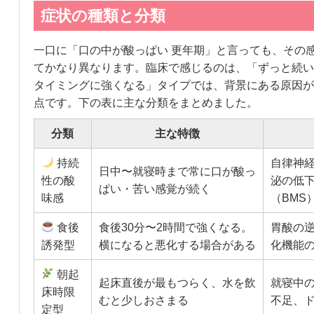
症状の種類と分類
一口に「口の中が酸っぱい 更年期」と言っても、その
てかなり異なります。臨床で感じるのは、「ずっと続い
タイミングに強くなる」タイプでは、背景にある原因が
点です。下の表に主な分類をまとめました。
分類
主な特徴
持続
自律神
日中〜就寝時まで常に口が酸っ
性の酸
泌の低
ぱい・苦い感覚が続く
味感
（BMS
食後
食後30分〜2時間で強くなる。
胃酸の
誘発型
横になると悪化する場合がある
化機能
朝起
起床直後が最もつらく、水を飲
就寝中
床時限
むと少しおさまる
不足、
定型