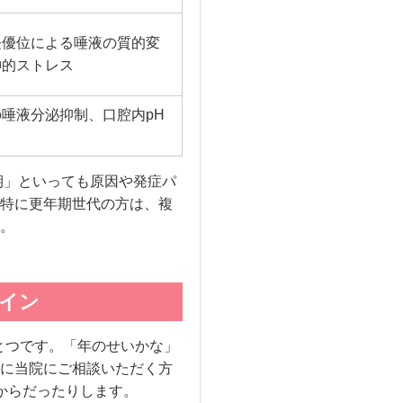
経優位による唾液の質的変
神的ストレス
唾液分泌抑制、口腔内pH
期」といっても原因や発症パ
特に更年期世代の方は、複
。
サイン
とつです。「年のせいかな」
に当院にご相談いただく方
からだったりします。