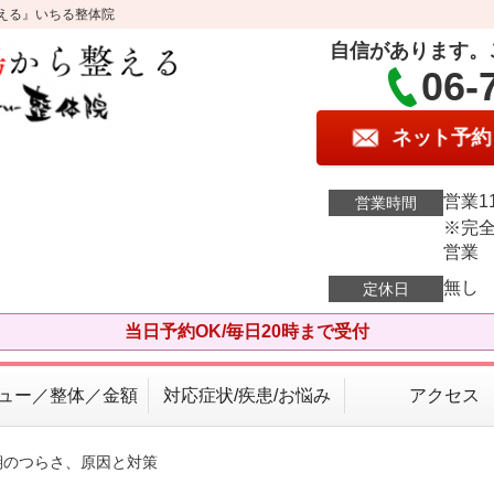
える』いちる整体院
自信があります。
06-
ネット予約
営業11
営業時間
※完全
営業
無し
定休日
当日予約OK/毎日20時まで受付
ュー／整体／金額
対応症状/疾患/お悩み
アクセス
期のつらさ、原因と対策