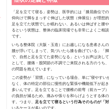
「足を立てて寝る」姿勢は、医学的には「膝屈曲位での
仰向けで脚をまっすぐ伸ばした状態（伸展位）が理想的
足を立てた状態でしか眠れない、あるいは伸ばすと腰や
るという状態は、整体の臨床現場でも非常によくご相談
です。
いちる整体院（大阪・玉造）にお越しになる患者さんの
腰が浮いてしまって、気づいたら膝を曲げている」「脚
で、自然と足を立てた姿勢になる」というお声は決して
として、腰痛・股関節の不調でご来院される方のうち、
の問題を抱えています。
この姿勢が「習慣」になっている場合、単に"寝やすい
なく、体の特定の部位に慢性的な緊張や機能低下が起き
多いんです。足を立てることで腰椎の前弯（前カーブ）
の負担が減るため、痛みや張りを和らげようとする体の
す。つまり、
足を立てて寝るという行為そのものが「対
いるケースが多いのです。