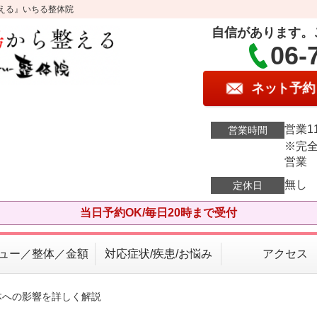
える』いちる整体院
自信があります。
06-
ネット予約
営業11
営業時間
※完全
営業
無し
定休日
当日予約OK/毎日20時まで受付
ュー／整体／金額
対応症状/疾患/お悩み
アクセス
体への影響を詳しく解説