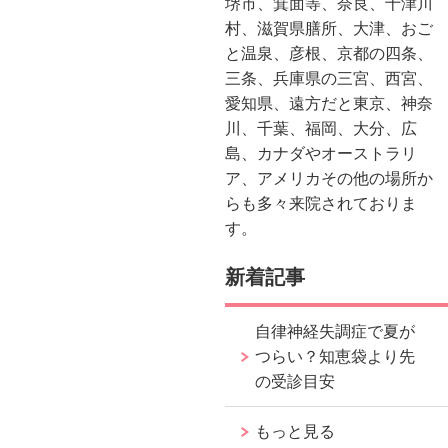
堺市、箕面等、奈良、十津川
村、滋賀県膳所、大津、おご
と温泉、彦根、京都の四条、
三条、兵庫県の三宮、西宮、
愛知県、遠方だと東京、神奈
川、千葉、福岡、大分、広
島、カナダやオーストラリ
ア、アメリカその他の場所か
らも多々来院されておりま
す。
新着記事
自律神経失調症で夏が
つらい？知恵袋より先
の受診目安
もっと見る