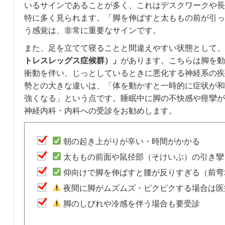
いるサインであることが多く、これはデスクワークや長
特に多く見られます。「脚を伸ばすと太ももの前が引っ
う感覚は、非常に重要なサインです。
また、足を立てて寝ることと間違えやすい状態として、
トレスレッグス症候群）」
があります。こちらは脚を動
衝動を伴い、じっとしているときに悪化する神経系の疾
勢との大きな違いは、「体を動かすと一時的に症状が和
強くなる」という点です。睡眠中に脚の不快感や痙攣が
神経内科・内科への受診をお勧めします。
朝の起き上がりが辛い・時間がかかる
太ももの前面や鼠径部（そけいぶ）の引き攣
仰向けで脚を伸ばすと腰が反りすぎる（前弯
夜間に脚がムズムズ・ピクピクする場合は医
脚のしびれや冷感を伴う場合も要受診