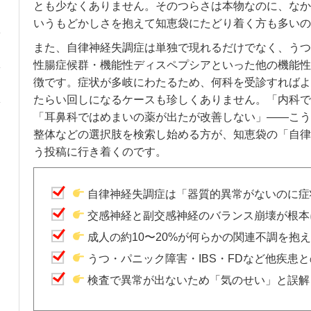
とも少なくありません。そのつらさは本物なのに、なか
いうもどかしさを抱えて知恵袋にたどり着く方も多いの
また、自律神経失調症は単独で現れるだけでなく、うつ
性腸症候群・機能性ディスペプシアといった他の機能性
徴です。症状が多岐にわたるため、何科を受診すればよ
たらい回しになるケースも珍しくありません。「内科で
「耳鼻科ではめまいの薬が出たが改善しない」——こう
整体などの選択肢を検索し始める方が、知恵袋の「自律神
う投稿に行き着くのです。
自律神経失調症は「器質的異常がないのに症
交感神経と副交感神経のバランス崩壊が根本
成人の約10〜20%が何らかの関連不調を抱
うつ・パニック障害・IBS・FDなど他疾患
検査で異常が出ないため「気のせい」と誤解