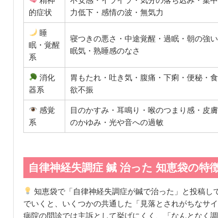
精神
不安感・イライラ・気分の落ち込み・集中
的症状
力低下・感情の波・無気力
睡
寝つきの悪さ・中途覚醒・過眠・朝の強い
眠・覚醒
眠気・熟睡感のなさ
系
消化
胃もたれ・吐き気・腹痛・下痢・便秘・食
器系
欲不振
感覚
目のかすみ・耳鳴り・喉のつまり感・皮膚
系
のかゆみ・光や音への過敏
自律神経失調症 鍼 治った 知恵袋の特
知恵袋で「自律神経失調症が鍼で治った」と投稿し
でいくと、いくつかの共通した「見落とされがちなサイ
病院の問診では主訴として挙げにくく、「なんとなく調