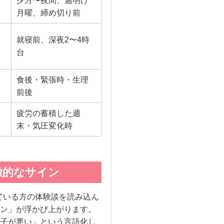
夕方〜夜間、週明け
月曜、締め切り前
就寝前、深夜2〜4時
台
食後・緊張時・生理
前後
疲労の蓄積した週
末・気圧変化時
徴的なサイン
ている方の体験談を読み込ん
ン」が浮かび上がります。
子が悪い」という言語化し