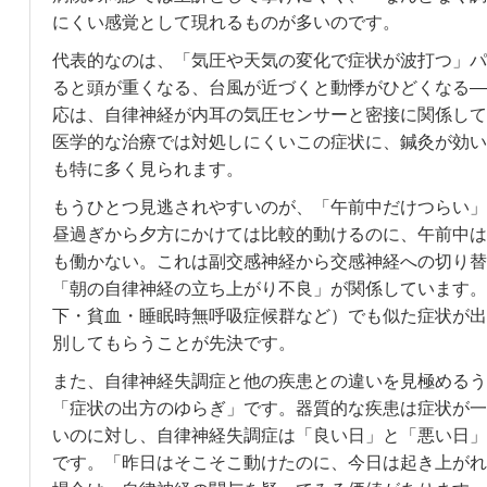
にくい感覚として現れるものが多いのです。
代表的なのは、「気圧や天気の変化で症状が波打つ」パ
ると頭が重くなる、台風が近づくと動悸がひどくなる—
応は、自律神経が内耳の気圧センサーと密接に関係して
医学的な治療では対処しにくいこの症状に、鍼灸が効い
も特に多く見られます。
もうひとつ見逃されやすいのが、「午前中だけつらい」
昼過ぎから夕方にかけては比較的動けるのに、午前中は
も働かない。これは副交感神経から交感神経への切り替
「朝の自律神経の立ち上がり不良」が関係しています。
下・貧血・睡眠時無呼吸症候群など）でも似た症状が出
別してもらうことが先決です。
また、自律神経失調症と他の疾患との違いを見極めるう
「症状の出方のゆらぎ」です。器質的な疾患は症状が一
いのに対し、自律神経失調症は「良い日」と「悪い日」
です。「昨日はそこそこ動けたのに、今日は起き上がれ