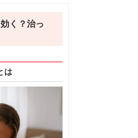
に効く？治っ
とは