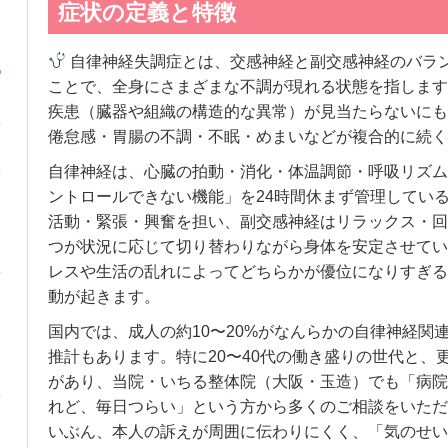
症状の定義と特徴
自律神経失調症とは、交感神経と副交感神経のバラ
ことで、全身にさまざまな不調が現れる状態を指します
疾患（臓器や組織の構造的な異常）が見当たらないにも
倦怠感・胃腸の不調・不眠・めまいなどが複合的に続く
自律神経は、心臓の拍動・消化・体温調節・呼吸リズム
ントロールできない機能」を24時間休まず管理してい
活動・緊張・興奮を担い、副交感神経はリラックス・回
つが状況に応じて切り替わりながら身体を安定させてい
レスや生活の乱れによってどちらかが優位になりすぎる
動が起きます。
国内では、成人の約10〜20%がなんらかの自律神経関
推計もあります。特に20〜40代の働き盛りの世代と、
があり、当院・いちる整体院（大阪・玉造）でも「病院
れど、毎日つらい」という方から多くのご相談をいただ
いぶん、本人の訴えが周囲に伝わりにくく、「気のせい