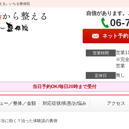
える』いちる整体院
自信があります。
06-
ネット予約
営業11
営業時間
※完全
営業
無し
定休日
当日予約OK/毎日20時まで受付
ュー／整体／金額
対応症状/疾患/お悩み
アクセス
本当に効く？治った体験談の裏側