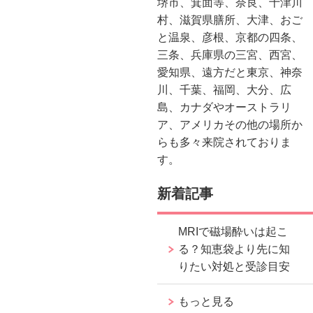
堺市、箕面等、奈良、十津川
村、滋賀県膳所、大津、おご
と温泉、彦根、京都の四条、
三条、兵庫県の三宮、西宮、
愛知県、遠方だと東京、神奈
川、千葉、福岡、大分、広
島、カナダやオーストラリ
ア、アメリカその他の場所か
らも多々来院されておりま
す。
新着記事
MRIで磁場酔いは起こ
る？知恵袋より先に知
りたい対処と受診目安
もっと見る