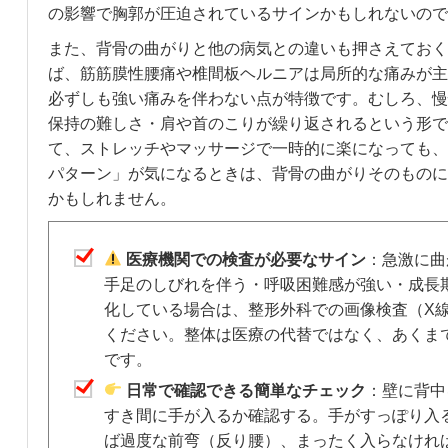
の影響で胸郭が圧迫されているサインかもしれないので
また、背骨の曲がりと他の病気との違いも押さえておく
ば、筋筋膜性腰痛や椎間板ヘルニアは局所的な痛みが主
必ずしも強い痛みを伴わない点が特徴です。むしろ、慢
保持の難しさ・肩や首のこりが繰り返されるという形で
て、ストレッチやマッサージで一時的に楽になっても、
パターン」が気になるときは、背骨の曲がりそのものに
かもしれません。
医療機関での検査が必要なサイン
：急激に曲
手足のしびれを伴う・呼吸困難感が強い・成長
化している場合は、整形外科での画像検査（X線
ください。整体は医療の代替ではなく、あくま
です。
日常で確認できる簡単なチェック
：壁に背中
すき間に手が入るか確認する。手がすっぽり入
ば過度な前弯（反り腰）、まったく入らなけれ