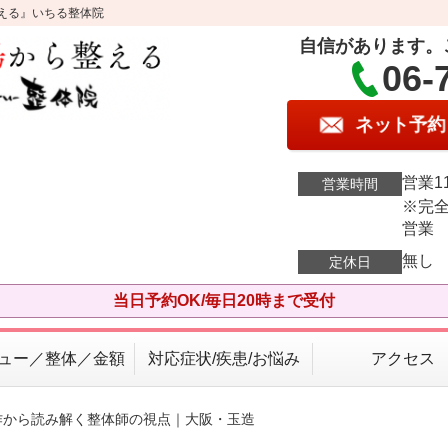
える』いちる整体院
自信があります。
06-
ネット予約
営業11
営業時間
※完全
営業
無し
定休日
当日予約OK/毎日20時まで受付
ュー／整体／金額
対応症状/疾患/お悩み
アクセス
作から読み解く整体師の視点｜大阪・玉造