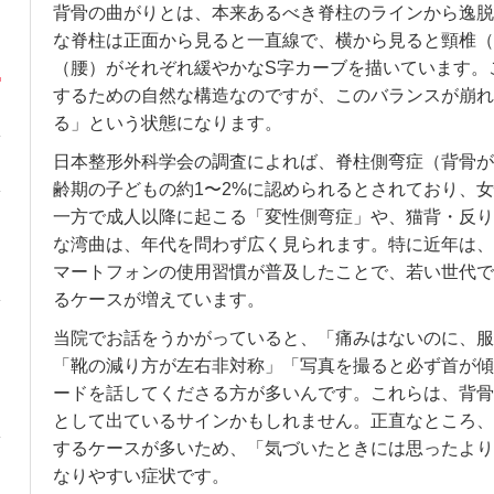
背骨の曲がりとは、本来あるべき脊柱のラインから逸脱
な脊柱は正面から見ると一直線で、横から見ると頸椎（
（腰）がそれぞれ緩やかなS字カーブを描いています。
するための自然な構造なのですが、このバランスが崩れ
る」という状態になります。
日本整形外科学会の調査によれば、脊柱側弯症（背骨が
齢期の子どもの約1〜2%に認められるとされており、
一方で成人以降に起こる「変性側弯症」や、猫背・反り
な湾曲は、年代を問わず広く見られます。特に近年は、
マートフォンの使用習慣が普及したことで、若い世代で
るケースが増えています。
当院でお話をうかがっていると、「痛みはないのに、服
「靴の減り方が左右非対称」「写真を撮ると必ず首が傾
ードを話してくださる方が多いんです。これらは、背骨
として出ているサインかもしれません。正直なところ、
するケースが多いため、「気づいたときには思ったより
なりやすい症状です。