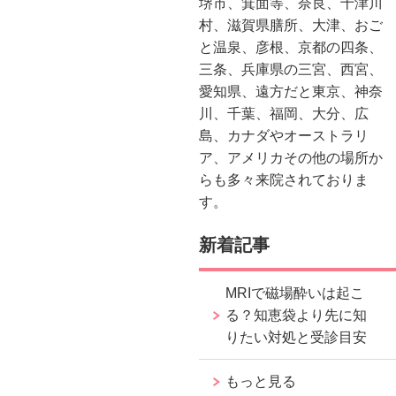
堺市、箕面等、奈良、十津川
村、滋賀県膳所、大津、おご
と温泉、彦根、京都の四条、
三条、兵庫県の三宮、西宮、
愛知県、遠方だと東京、神奈
川、千葉、福岡、大分、広
島、カナダやオーストラリ
ア、アメリカその他の場所か
らも多々来院されておりま
す。
新着記事
MRIで磁場酔いは起こ
る？知恵袋より先に知
りたい対処と受診目安
もっと見る