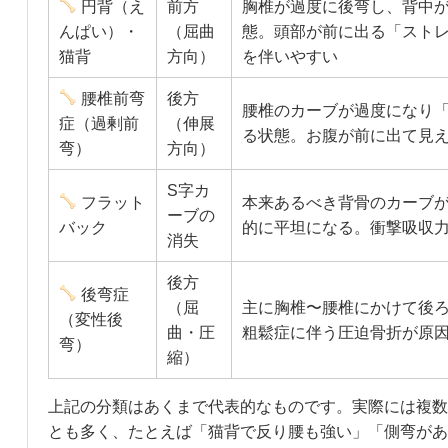
円背（え
前方
胸椎が過度に後弯し、背中
んぱい）・
（屈曲
態。頭部が前に出る「スト
猫背
方向）
を伴いやすい
腰椎前弯
後方
腰椎のカーブが過度になり
症（過剰前
（伸展
る状態。お腹が前に出て見
弯）
方向）
S字カ
フラット
本来あるべき背骨のカーブ
ーブの
バック
的に平坦になる。衝撃吸収
消失
後方
後弯症
（屈
主に胸椎〜腰椎にかけて後
（変性後
曲・圧
粗鬆症に伴う圧迫骨折が原
弯）
縮）
上記の分類はあくまで代表的なものです。実際には複数
とも多く、たとえば「猫背で反り腰も強い」「側弯があ