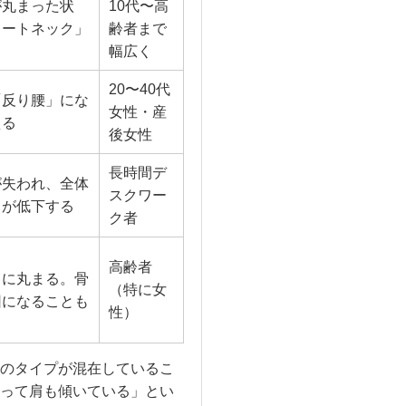
が丸まった状
10代〜高
レートネック」
齢者まで
幅広く
20〜40代
「反り腰」にな
女性・産
える
後女性
長時間デ
が失われ、全体
スクワー
力が低下する
ク者
高齢者
ろに丸まる。骨
（特に女
因になることも
性）
のタイプが混在しているこ
って肩も傾いている」とい