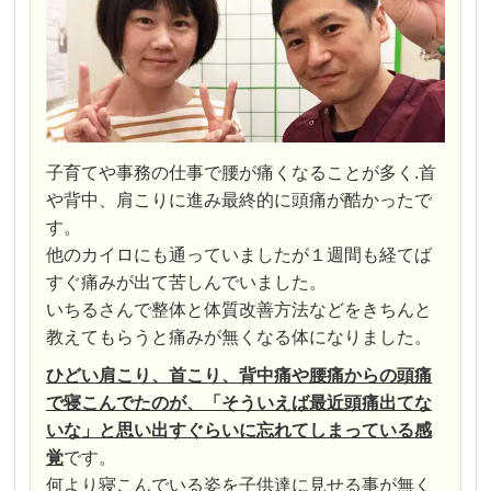
子育てや事務の仕事で腰が痛くなることが多く.首
や背中、肩こりに進み最終的に頭痛が酷かったで
す。
他のカイロにも通っていましたが１週間も経てば
すぐ痛みが出て苦しんでいました。
いちるさんで整体と体質改善方法などをきちんと
教えてもらうと痛みが無くなる体になりました。
ひどい肩こり、首こり、背中痛や腰痛からの頭痛
で寝こんでたのが、「そういえば最近頭痛出てな
いな」と思い出すぐらいに忘れてしまっている感
覚
です。
何より寝こんでいる姿を子供達に見せる事が無く