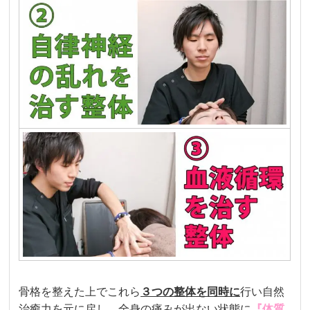
骨格を整えた上でこれら
３つの
整体を
同時に
行い自然
治癒力を元に戻し、全身の痛みが出ない状態に
『体質