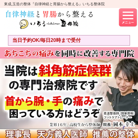
東成,玉造の整体『自律神経と胃腸から整える』いちる整体院
当日予約OK/毎日20時まで受付