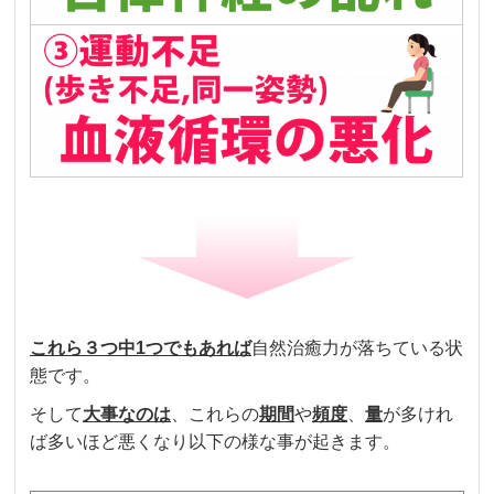
これら３つ中
1
つでも
あれば
自然治癒力が落ちている状
態です。
そして
大事なのは
、これらの
期間
や
頻度
、
量
が多けれ
ば多いほど悪くなり以下の様な事が起きます。