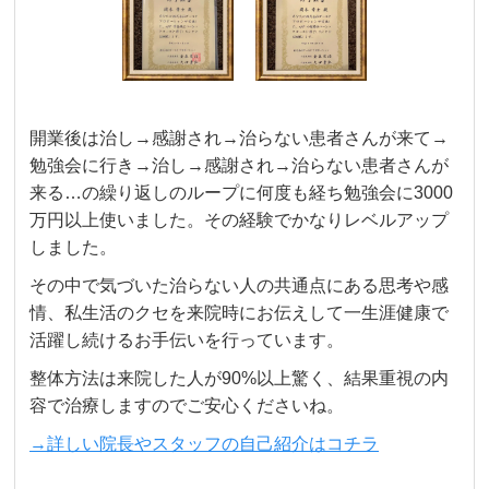
開業後は治し→感謝され→治らない患者さんが来て→
勉強会に行き→治し→感謝され→治らない患者さんが
来る…の繰り返しのル
ープに何度も経ち勉強会に3000
万円以上使いました。その経験でかなりレベルアップ
しました。
その中で気づいた治らない人の共通点にある思考や感
情、私生活のクセを来院時にお伝えして一生涯健康で
活躍し続けるお手伝いを行っています。
整体方法は来院した人が90%以上驚く、結果重視の内
容で治療しますのでご安心くださいね。
→詳しい院長やスタッフの自己紹介はコチラ