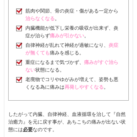
筋肉や関節、骨の炎症・傷がある一定から
治らなくなる
。
内臓機能が低下し栄養の吸収が出来ず、炎
症が治らず
痛みが引かない
。
自律神経が乱れて神経が過敏になり、
炎症
が無くても
痛みを感じる
。
重症になるまで気づかず、
痛み
がすぐ治ら
ない
状態になる。
老廃物でコリやゆがみが増えて、姿勢も悪
くなる為に痛みは
再発しやすくなる
。
したがって内臓、自律神経、血液循環を治して『自然
治癒力』を元に戻す事が、あちこちの痛みが出ない状
態には
必要
なのです。