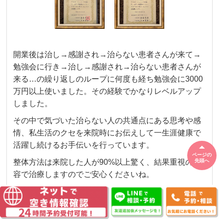
開業後は治し→感謝され→治らない患者さんが来て→
勉強会に行き→治し→感謝され→治らない患者さんが
来る…の繰り返しのル
ープに何度も経ち勉強会に3000
万円以上使いました。その経験でかなりレベルアップ
しました。
その中で気づいた治らない人の共通点にある思考や感
情、私生活のクセを来院時にお伝えして一生涯健康で
活躍し続けるお手伝いを行っています。
ページの
整体方法は来院した人が90%以上驚く、結果重視の内
先頭へ
容で治療しますのでご安心くださいね。
→詳しい院長やスタッフの自己紹介はコチラ