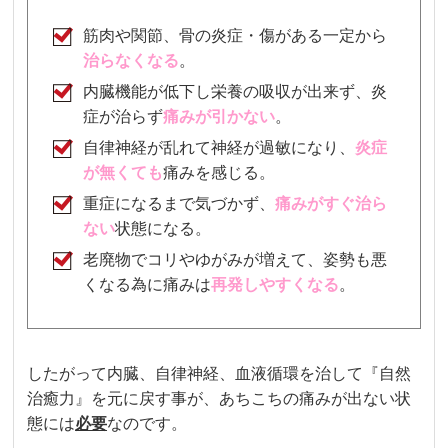
筋肉や関節、骨の炎症・傷がある一定から
治らなくなる
。
内臓機能が低下し栄養の吸収が出来ず、炎
症が治らず
痛みが引かない
。
自律神経が乱れて神経が過敏になり、
炎症
が無くても
痛みを感じる
。
重症になるまで気づかず、
痛み
がすぐ治ら
ない
状態になる。
老廃物でコリやゆがみが増えて、姿勢も悪
くなる為に痛みは
再発しやすくなる
。
したがって内臓、自律神経、血液循環を治して『自然
治癒力』を元に戻す事が、あちこちの痛みが出ない状
態には
必要
なのです。