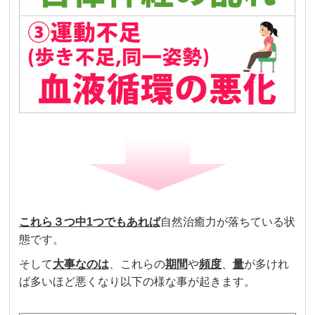
これら３つ中
1
つでも
あれば
自然治癒力が落ちている状
態です。
そして
大事なのは
、これらの
期間
や
頻度
、
量
が多けれ
ば多いほど悪くなり以下の様な事が起きます。