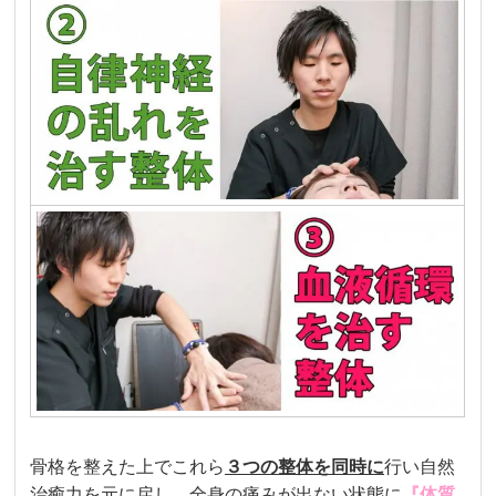
骨格を整えた上でこれら
３つの
整体を
同時に
行い自然
治癒力を元に戻し、全身の痛みが出ない状態に
『体質