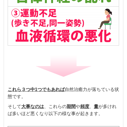
これら３つ中
1
つでも
あれば
自然治癒力が落ちている状
態です。
そして
大事なのは
、これらの
期間
や
頻度
、
量
が多けれ
ば多いほど悪くなり以下の様な事が起きます。