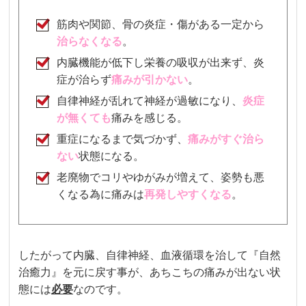
筋肉や関節、骨の炎症・傷がある一定から
治らなくなる
。
内臓機能が低下し栄養の吸収が出来ず、炎
症が治らず
痛みが引かない
。
自律神経が乱れて神経が過敏になり、
炎症
が無くても
痛みを感じる
。
重症になるまで気づかず、
痛み
がすぐ治ら
ない
状態になる。
老廃物でコリやゆがみが増えて、姿勢も悪
くなる為に痛みは
再発しやすくなる
。
したがって内臓、自律神経、血液循環を治して『自然
治癒力』を元に戻す事が、あちこちの痛みが出ない状
態には
必要
なのです。