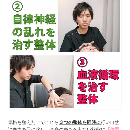
骨格を整えた上でこれら
３つの
整体を
同時に
行い自然
治癒力を元に戻し、全身の痛みが出ない状態に
『体質