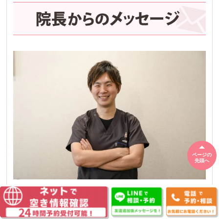
ページの
先頭へ
はじめまして
院長の岡本幸士
(
おかもと
こうじ
)
と申し
ます。