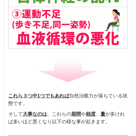
これら３つ中
1
つでも
あれば
自然治癒力が落ちている状
態です。
そして
大事なのは
、これらの
期間
や
頻度
、
量
が多けれ
ば多いほど悪くなり以下の様な事が起きます。