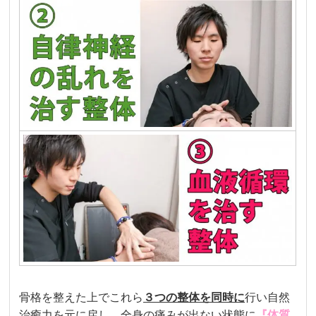
骨格を整えた上でこれら
３つの
整体を
同時に
行い自然
治癒力を元に戻し、全身の痛みが出ない状態に
『体質