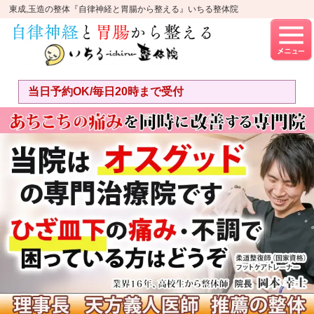
東成,玉造の整体『自律神経と胃腸から整える』いちる整体院
当日予約OK/毎日20時まで受付