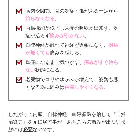
筋肉や関節、骨の炎症・傷がある一定から
治らなくなる
。
内臓機能が低下し栄養の吸収が出来ず、炎
症が治らず
痛みが引かない
。
自律神経が乱れて神経が過敏になり、
炎症
が無くても
痛みを感じる
。
重症になるまで気づかず、
痛み
がすぐ治ら
ない
状態になる。
老廃物でコリやゆがみが増えて、姿勢も悪
くなる為に痛みは
再発しやすくなる
。
したがって内臓、自律神経、血液循環を治して『自然
治癒力』を元に戻す事が、あちこちの痛みが出ない状
態には
必要
なのです。