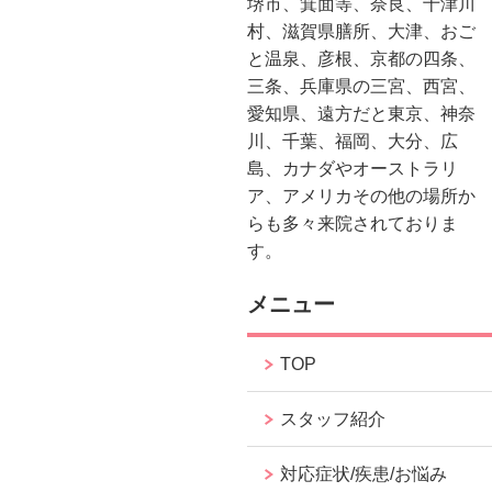
堺市、箕面等、奈良、十津川
村、滋賀県膳所、大津、おご
と温泉、彦根、京都の四条、
三条、兵庫県の三宮、西宮、
愛知県、遠方だと東京、神奈
川、千葉、福岡、大分、広
島、カナダやオーストラリ
ア、アメリカその他の場所か
らも多々来院されておりま
す。
メニュー
TOP
スタッフ紹介
対応症状/疾患/お悩み