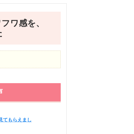
ワフワ感を、
た
声
見てもらえまし