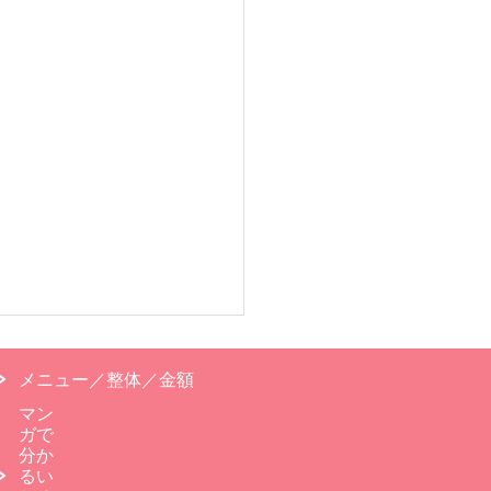
メニュー／整体／金額
マン
ガで
分か
るい