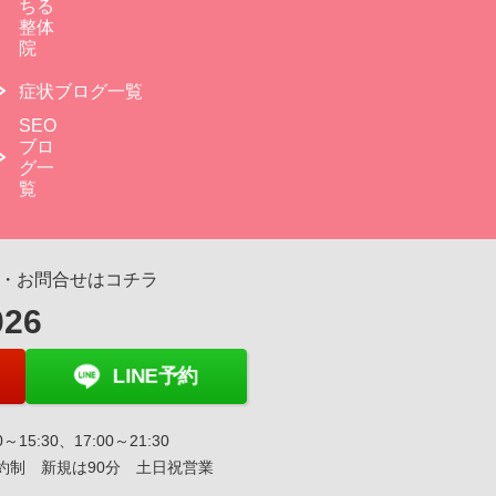
ちる
整体
院
症状ブログ一覧
SEO
ブロ
グ一
覧
・お問合せはコチラ
026
LINE予約
～15:30、17:00～21:30
約制 新規は90分 土日祝営業