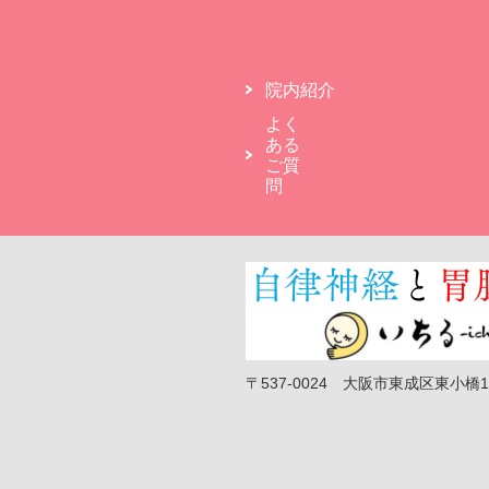
院内紹介
よく
ある
ご質
問
〒537-0024 大阪市東成区東小橋1-