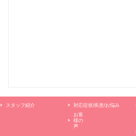
スタッフ紹介
対応症状/疾患/お悩み
お客
様の
声