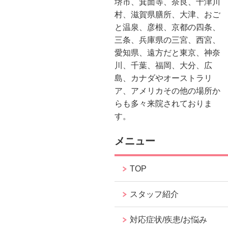
堺市、箕面等、奈良、十津川
村、滋賀県膳所、大津、おご
と温泉、彦根、京都の四条、
三条、兵庫県の三宮、西宮、
愛知県、遠方だと東京、神奈
川、千葉、福岡、大分、広
島、カナダやオーストラリ
ア、アメリカその他の場所か
らも多々来院されておりま
す。
メニュー
TOP
スタッフ紹介
対応症状/疾患/お悩み