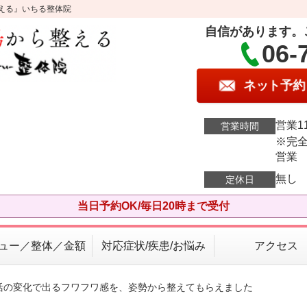
える』いちる整体院
自信があります。
06-
ネット予約
営業11
営業時間
※完全
営業
無し
定休日
当日予約OK/毎日20時まで受付
ュー／整体／金額
対応症状/疾患/お悩み
アクセス
生活の変化で出るフワフワ感を、姿勢から整えてもらえました