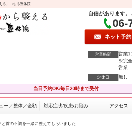
える』いちる整体院
自信があります。
06-
ネット予約
営業11
営業時間
※完全
営業
無し
定休日
当日予約OK/毎日20時まで受付
ュー／整体／金額
対応症状/疾患/お悩み
アクセス
張りと首の不調を一緒に整えてもらいました