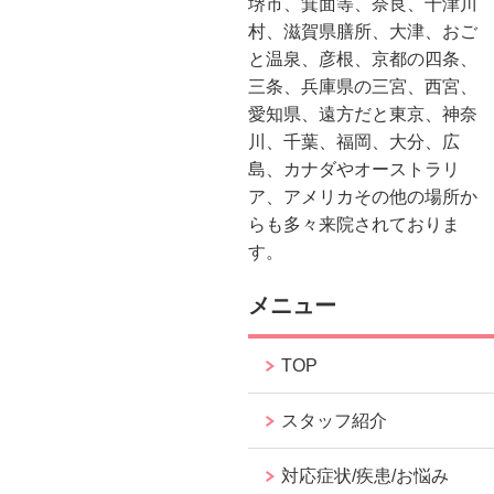
堺市、箕面等、奈良、十津川
村、滋賀県膳所、大津、おご
と温泉、彦根、京都の四条、
三条、兵庫県の三宮、西宮、
愛知県、遠方だと東京、神奈
川、千葉、福岡、大分、広
島、カナダやオーストラリ
ア、アメリカその他の場所か
らも多々来院されておりま
す。
メニュー
TOP
スタッフ紹介
対応症状/疾患/お悩み