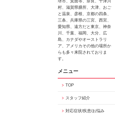
堺市、箕面等、奈良、十津川
村、滋賀県膳所、大津、おご
と温泉、彦根、京都の四条、
三条、兵庫県の三宮、西宮、
愛知県、遠方だと東京、神奈
川、千葉、福岡、大分、広
島、カナダやオーストラリ
ア、アメリカその他の場所か
らも多々来院されておりま
す。
メニュー
TOP
スタッフ紹介
対応症状/疾患/お悩み