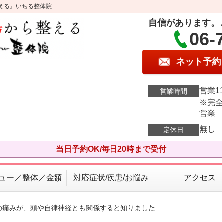
える』いちる整体院
自信があります。
06-
ネット予約
営業11
営業時間
※完全
営業
無し
定休日
当日予約OK/毎日20時まで受付
ュー／整体／金額
対応症状/疾患/お悩み
アクセス
芯の痛みが、頭や自律神経とも関係すると知りました