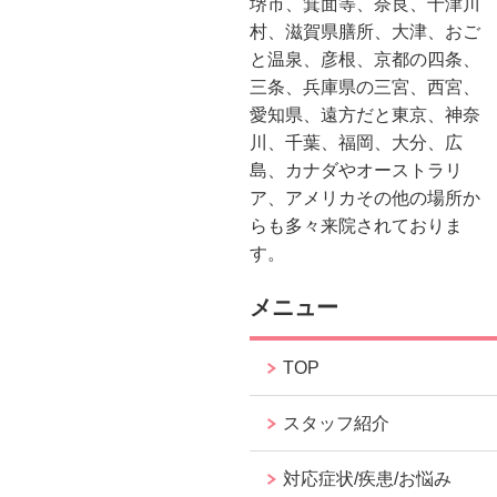
堺市、箕面等、奈良、十津川
村、滋賀県膳所、大津、おご
と温泉、彦根、京都の四条、
三条、兵庫県の三宮、西宮、
愛知県、遠方だと東京、神奈
川、千葉、福岡、大分、広
島、カナダやオーストラリ
ア、アメリカその他の場所か
らも多々来院されておりま
す。
メニュー
TOP
スタッフ紹介
対応症状/疾患/お悩み