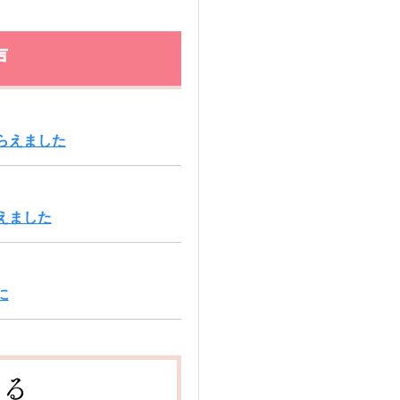
声
らえました
えました
に