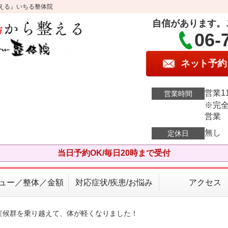
える』いちる整体院
自信があります。
06-
ネット予約
営業11
営業時間
※完全
営業
無し
定休日
当日予約OK/毎日20時まで受付
ュー／整体／金額
対応症状/疾患/お悩み
アクセス
労症候群を乗り越えて、体が軽くなりました！