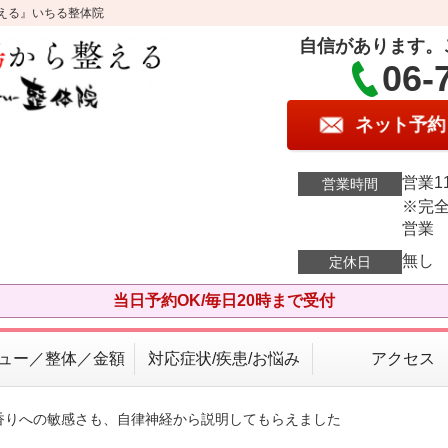
える』いちる整体院
自信があります。
06-
ネット予約
営業11
営業時間
※完全
営業
無し
定休日
当日予約OK/毎日20時まで受付
ュー／整体／金額
対応症状/疾患/お悩み
アクセス
と香りへの敏感さも、自律神経から説明してもらえました