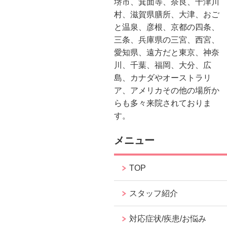
堺市、箕面等、奈良、十津川
村、滋賀県膳所、大津、おご
と温泉、彦根、京都の四条、
三条、兵庫県の三宮、西宮、
愛知県、遠方だと東京、神奈
川、千葉、福岡、大分、広
島、カナダやオーストラリ
ア、アメリカその他の場所か
らも多々来院されておりま
す。
メニュー
TOP
スタッフ紹介
対応症状/疾患/お悩み