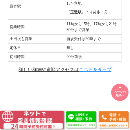
した立地
最寄駅
『
玉造駅
』より徒歩３分
11時から15時、17時から21時
営業時間
30分まで営業
土日祝も営業
新規受付は20時まで
定休日
無し
初回時間
90分前後
詳しい詳細や道順アクセスは
こちらをタップ
ページの
先頭へ
初回のご予約はこちらから