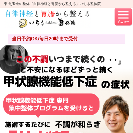
東成,玉造の整体『自律神経と胃腸から整える』いちる整体院
当日予約OK/毎日20時まで受付