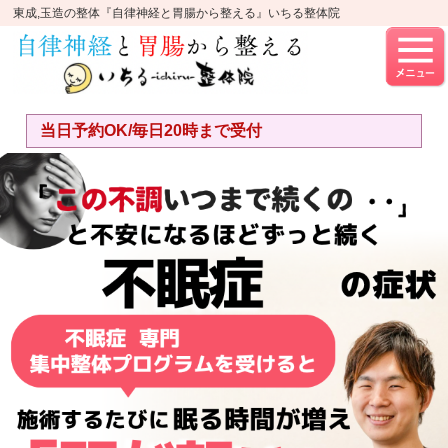
東成,玉造の整体『自律神経と胃腸から整える』いちる整体院
当日予約OK/毎日20時まで受付