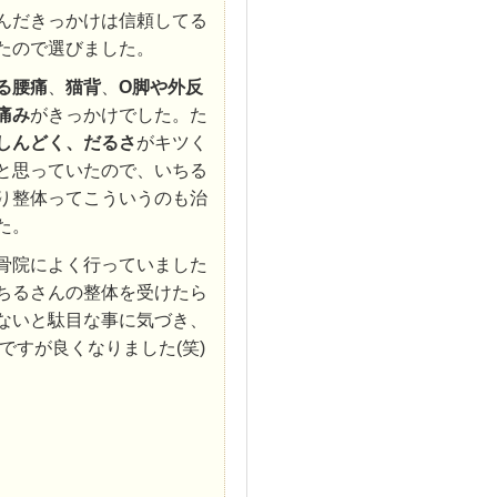
んだきっかけは信頼してる
たので選びました。
る腰痛
、
猫背
、
O脚や
外反
痛み
がきっかけでした。た
しんどく、だるさ
がキツく
と思っていたので、いちる
り整体ってこういうのも治
た。
骨院によく行っていました
ちるさんの整体を受けたら
ないと駄目な事に気づき、
すが良くなりました(笑)