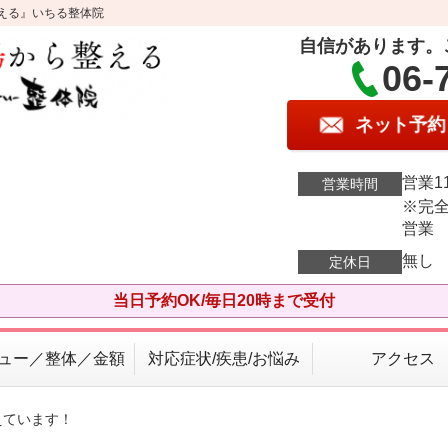
える』いちる整体院
自信があります。
06-
ネット予約
営業11
営業時間
※完全
営業
無し
定休日
当日予約OK/毎日20時まで受付
ュー／整体／金額
対応症状/疾患/お悩み
アクセス
えています！