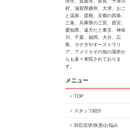
堺市、箕面等、奈良、十津川
村、滋賀県膳所、大津、おご
と温泉、彦根、京都の四条、
三条、兵庫県の三宮、西宮、
愛知県、遠方だと東京、神奈
川、千葉、福岡、大分、広
島、カナダやオーストラリ
ア、アメリカその他の場所か
らも多々来院されておりま
す。
メニュー
TOP
スタッフ紹介
対応症状/疾患/お悩み