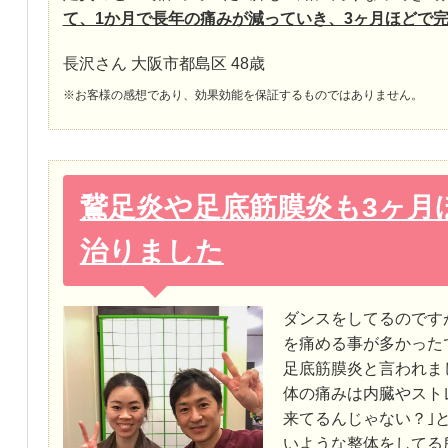
て、1か月で長年の痛みが減っていき、3ヶ月ほどで
長沢さん 大阪市都島区 48歳
※お客様の感想であり、効果効能を保証するものではありません。
鵞足炎や足底筋膜炎も3ヶ月
治りました
ダンスをしてるのです
を痛める事が多かった
足底筋膜炎と言われま
体の痛みは内臓やスト
来てるんじゃない？｣
いような整体をしてる