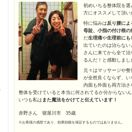
初めいちる整体院を選
方にオススメして頂い
特に悩みは
反り腰によ
母趾、小指の付け根の
だ
生理痛
や
生理前にも
出ていたのは治らない
さんに来てから全て治
るんだ！と感動しまし
元々はマッサージや整
が全然良くならず、い
内面も外面も両方治さ
整体を受けていると本当に何されてるか分からないんで
いつも私は
また魔法をかけてと伝えています！
赤野さん 寝屋川市 35歳
※お客様の感想であり、効果効能を保証するものではありません。