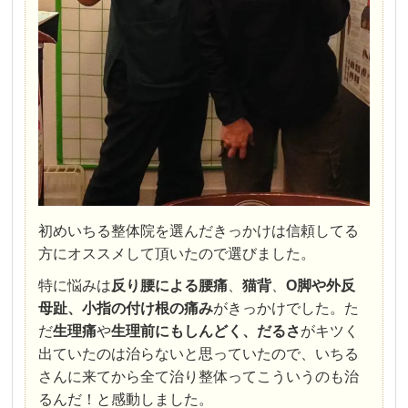
初めいちる整体院を選んだきっかけは信頼してる
方にオススメして頂いたので選びました。
特に悩みは
反り腰による腰痛
、
猫背
、
O脚や
外反
母趾、小指の付け根の痛み
がきっかけでした。た
だ
生理痛
や
生理前にもしんどく、だるさ
がキツく
出ていたのは治らないと思っていたので、いちる
さんに来てから全て治り整体ってこういうのも治
るんだ！と感動しました。