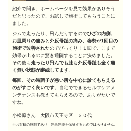
紹介で聞き、ホームページを見て効果がありそう
だと思ったので、お試しで施術してもらうことに
ました。
ジムで走ったり、飛んだりするので
ひざの内側、
お皿周りの痛み
と
外反母趾の痛み
、
姿勢
が
1回目の
施術で改善された
のでびっくり！１回でここまで
効果が出るのに驚き通院することに決めました。
その後も
走ったり飛んでも
膝も外反母趾も全く痛
く無い状態が継続してます。
毎回、その時調子が悪い所を中心に診てもらえる
のがすごく良いです
。自宅でできるセルフケアメ
ンテナンスも教えてもらえるので、ありがたいで
すね。
小松原さん 大阪市天王寺区 ３０代
※お客様の感想であり、効果効能を保証するものではありません。