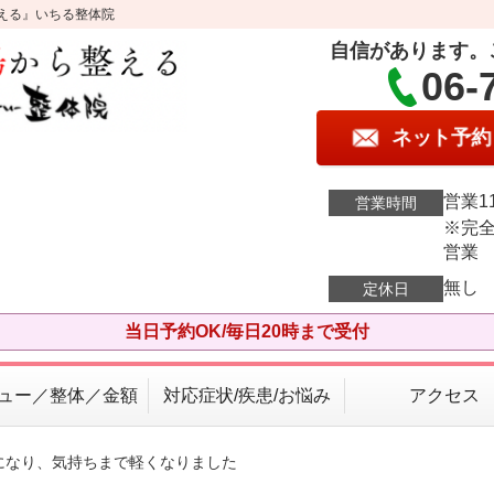
える』いちる整体院
自信があります。
06-
ネット予約
営業11
営業時間
※完全
営業
無し
定休日
当日予約OK/毎日20時まで受付
ュー／整体／金額
対応症状/疾患/お悩み
アクセス
になり、気持ちまで軽くなりました