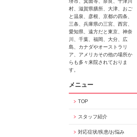
堺市、箕面等、奈良、十津川
村、滋賀県膳所、大津、おご
と温泉、彦根、京都の四条、
三条、兵庫県の三宮、西宮、
愛知県、遠方だと東京、神奈
川、千葉、福岡、大分、広
島、カナダやオーストラリ
ア、アメリカその他の場所か
らも多々来院されておりま
す。
メニュー
TOP
スタッフ紹介
対応症状/疾患/お悩み