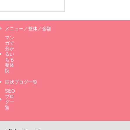
メニュー／整体／金額
マン
ガで
分か
るい
ちる
整体
院
症状ブログ一覧
SEO
ブロ
グ一
覧