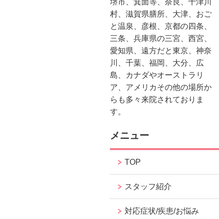
堺市、箕面等、奈良、十津川
村、滋賀県膳所、大津、おご
と温泉、彦根、京都の四条、
三条、兵庫県の三宮、西宮、
愛知県、遠方だと東京、神奈
川、千葉、福岡、大分、広
島、カナダやオーストラリ
ア、アメリカその他の場所か
らも多々来院されておりま
す。
メニュー
TOP
スタッフ紹介
対応症状/疾患/お悩み