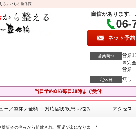
える』いちる整体院
自信があります。
06-
ネット予約
営業11
営業時間
※完全
営業
無し
定休日
当日予約OK/毎日20時まで受付
ュー／整体／金額
対応症状/疾患/お悩み
アクセス
着性腱板炎の痛みから解放され、育児が楽になりました