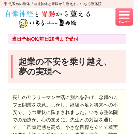
東成,玉造の整体『自律神経と胃腸から整える』いちる整体院
当日予約OK/毎日20時まで受付
起業の不安を乗り越え、
夢の実現へ
長年のサラリーマン生活に別れを告げ、念願のカ
フェ開業を決意。しかし、経験不足と将来への不
安で、うつ症状に悩まされました。いちる整体院
での治療が、心の支えに。先生との対話を通じ
て、自己肯定感を高め、小さな目標を立てて着実