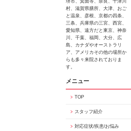
堺市、箕面等、奈良、十津川
村、滋賀県膳所、大津、おご
と温泉、彦根、京都の四条、
三条、兵庫県の三宮、西宮、
愛知県、遠方だと東京、神奈
川、千葉、福岡、大分、広
島、カナダやオーストラリ
ア、アメリカその他の場所か
らも多々来院されておりま
す。
メニュー
TOP
スタッフ紹介
対応症状/疾患/お悩み