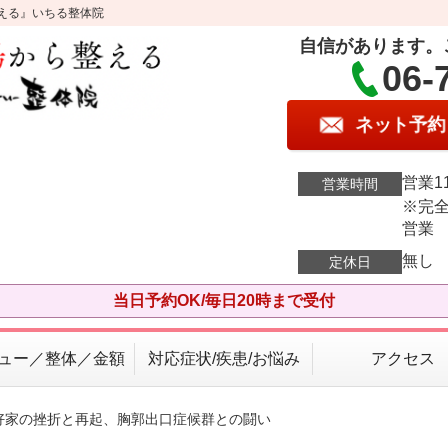
える』いちる整体院
自信があります。
06-
ネット予約
営業11
営業時間
※完全
営業
無し
定休日
当日予約OK/毎日20時まで受付
ュー／整体／金額
対応症状/疾患/お悩み
アクセス
愛好家の挫折と再起、胸郭出口症候群との闘い