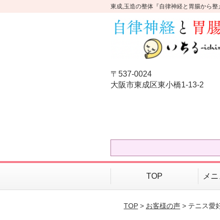
東成,玉造の整体『自律神経と胃腸から整
〒537-0024
大阪市東成区東小橋1-13-2
TOP
メニ
TOP
>
お客様の声
> テニス