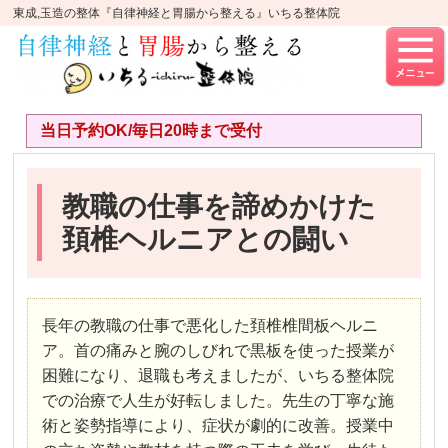
東成,玉造の整体『自律神経と胃腸から整える』いちる整体院
当日予約OK/毎日20時まで受付
教職の仕事を諦めかけた
頚椎ヘルニアとの闘い
長年の教職の仕事で悪化した頚椎椎間板ヘルニ
ア。首の痛みと腕のしびれで黒板を使った授業が
困難になり、退職も考えましたが、いちる整体院
での治療で人生が好転しました。先生の丁寧な施
術と姿勢指導により、症状が劇的に改善。授業中