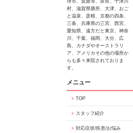
堺市、箕面等、奈良、十津川
村、滋賀県膳所、大津、おご
と温泉、彦根、京都の四条、
三条、兵庫県の三宮、西宮、
愛知県、遠方だと東京、神奈
川、千葉、福岡、大分、広
島、カナダやオーストラリ
ア、アメリカその他の場所か
らも多々来院されておりま
す。
メニュー
TOP
スタッフ紹介
対応症状/疾患/お悩み