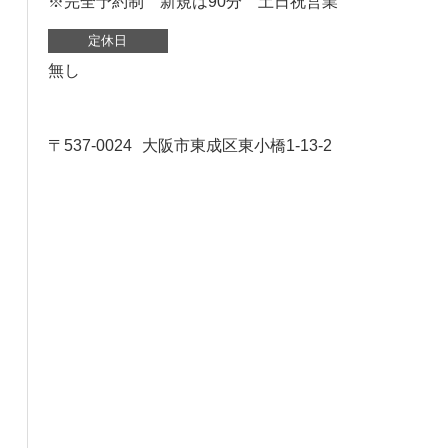
※完全予約制 新規は90分 土日祝営業
定休日
無し
〒537-0024
大阪市東成区東小橋1-13-2