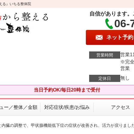
える』いちる整体院
自信があります。
06-
ネット予約
営業11
営業時間
※完全
営業
無し
定休日
当日予約OK/毎日20時まで受付
ュー／整体／金額
対応症状/疾患/お悩み
アクセス
経と内臓の調整で、甲状腺機能低下症の症状が改善され、活力が戻りまし