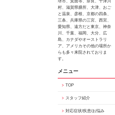
堺市、箕面等、奈良、十津川
村、滋賀県膳所、大津、おご
と温泉、彦根、京都の四条、
三条、兵庫県の三宮、西宮、
愛知県、遠方だと東京、神奈
川、千葉、福岡、大分、広
島、カナダやオーストラリ
ア、アメリカその他の場所か
らも多々来院されておりま
す。
メニュー
TOP
スタッフ紹介
対応症状/疾患/お悩み