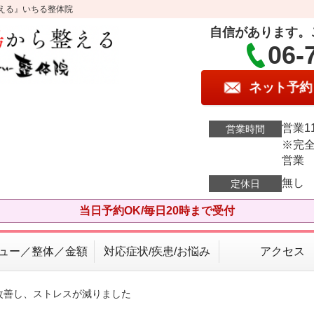
える』いちる整体院
自信があります。
06-
ネット予約
営業11
営業時間
※完全
営業
無し
定休日
当日予約OK/毎日20時まで受付
ュー／整体／金額
対応症状/疾患/お悩み
アクセス
改善し、ストレスが減りました