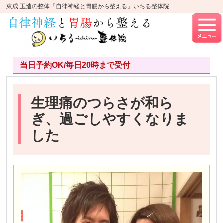
東成,玉造の整体『自律神経と胃腸から整える』いちる整体院
当日予約OK/毎日20時まで受付
生理痛のつらさが和ら
ぎ、過ごしやすくなりま
した