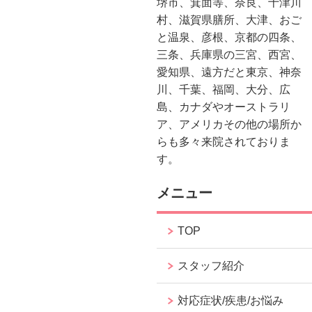
堺市、箕面等、奈良、十津川
村、滋賀県膳所、大津、おご
と温泉、彦根、京都の四条、
三条、兵庫県の三宮、西宮、
愛知県、遠方だと東京、神奈
川、千葉、福岡、大分、広
島、カナダやオーストラリ
ア、アメリカその他の場所か
らも多々来院されておりま
す。
メニュー
TOP
スタッフ紹介
対応症状/疾患/お悩み