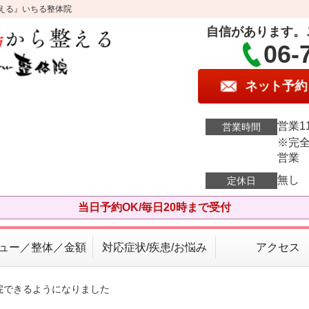
える』いちる整体院
自信があります。
06-
ネット予約
営業11
営業時間
※完全
営業
無し
定休日
当日予約OK/毎日20時まで受付
ュー／整体／金額
対応症状/疾患/お悩み
アクセス
院できるようになりました