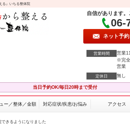
える』いちる整体院
自信があります。
06-
ネット予約
営業11
営業時間
※完全
営業
無し
定休日
当日予約OK/毎日20時まで受付
ュー／整体／金額
対応症状/疾患/お悩み
アクセス
院できるようになりました