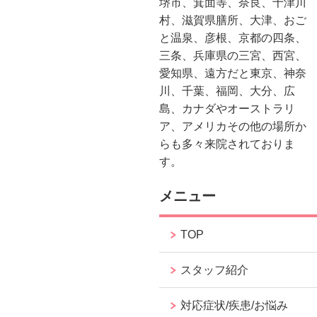
堺市、箕面等、奈良、十津川
村、滋賀県膳所、大津、おご
と温泉、彦根、京都の四条、
三条、兵庫県の三宮、西宮、
愛知県、遠方だと東京、神奈
川、千葉、福岡、大分、広
島、カナダやオーストラリ
ア、アメリカその他の場所か
らも多々来院されておりま
す。
メニュー
TOP
スタッフ紹介
対応症状/疾患/お悩み