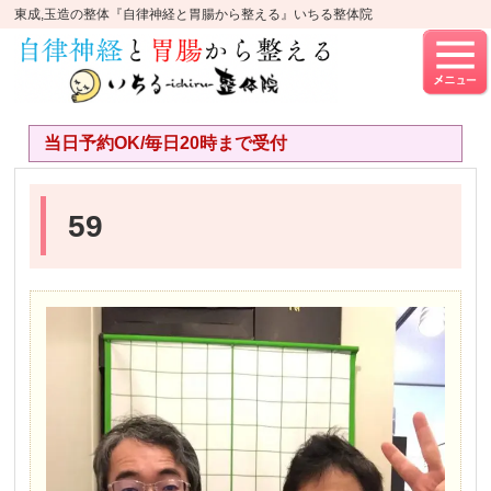
東成,玉造の整体『自律神経と胃腸から整える』いちる整体院
当日予約OK/毎日20時まで受付
59