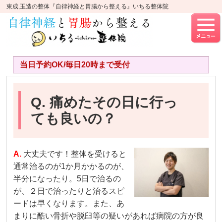
東成,玉造の整体『自律神経と胃腸から整える』いちる整体院
当日予約OK/毎日20時まで受付
Q. 痛めたその日に行っ
ても良いの？
A.
大丈夫です！整体を受けると
通常治るのが
1
か月かかるのが、
半分になったり。
5
日で治るの
が、２日で治ったりと治るスピ
ードは早くなります。また、あ
まりに酷い骨折や脱臼等の疑いがあれば病院の方が良