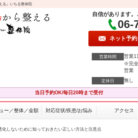
える』いちる整体院
自信があります。
06-
ネット予約
営業11
営業時間
※完全
営業
無し
定休日
当日予約OK/毎日20時まで受付
ュー／整体／金額
対応症状/疾患/お悩み
アクセス
で悪化しないために知っておきたい正しい方法と注意点