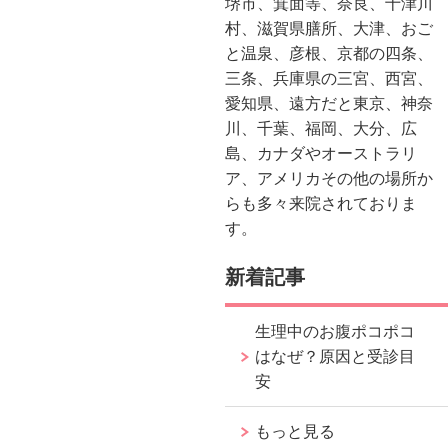
堺市、箕面等、奈良、十津川
村、滋賀県膳所、大津、おご
と温泉、彦根、京都の四条、
三条、兵庫県の三宮、西宮、
愛知県、遠方だと東京、神奈
川、千葉、福岡、大分、広
島、カナダやオーストラリ
ア、アメリカその他の場所か
らも多々来院されておりま
す。
新着記事
生理中のお腹ポコポコ
はなぜ？原因と受診目
安
もっと見る