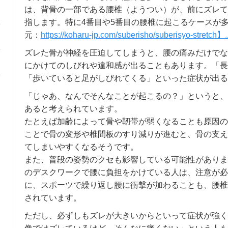
は、背骨の一部である腰椎（ようつい）が、前にズレて
指します。特に4番目や5番目の腰椎に起こるケースが
元：
https://koharu-jp.com/suberisho/suberisyo-stretch
ズレた骨が神経を圧迫してしまうと、腰の痛みだけでな
にかけてのしびれや違和感が出ることもあります。「長
「歩いていると足がしびれてくる」といった症状が出る
「じゃあ、なんでそんなことが起こるの？」というと、
あると考えられています。
たとえば加齢によって骨や靭帯が弱くなることも原因の
ことで骨の変形や椎間板のすり減りが進むと、骨の支え
てしまいやすくなるそうです。
また、普段の姿勢のクセも影響している可能性がありま
のデスクワークで腰に負担をかけている人は、注意が必
に、スポーツで繰り返し腰に衝撃が加わることも、腰椎
されています。
ただし、必ずしもズレが大きいからといって症状が強く